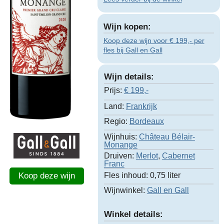
Wijn kopen:
Koop deze wijn voor € 199,- per
fles bij Gall en Gall
Wijn details:
Prijs:
€
199,-
Land:
Frankrijk
Regio:
Bordeaux
Wijnhuis:
Château Bélair-
Monange
Druiven:
Merlot
,
Cabernet
Franc
Fles inhoud:
0,75 liter
Koop deze wijn
Wijnwinkel:
Gall en Gall
Winkel details: