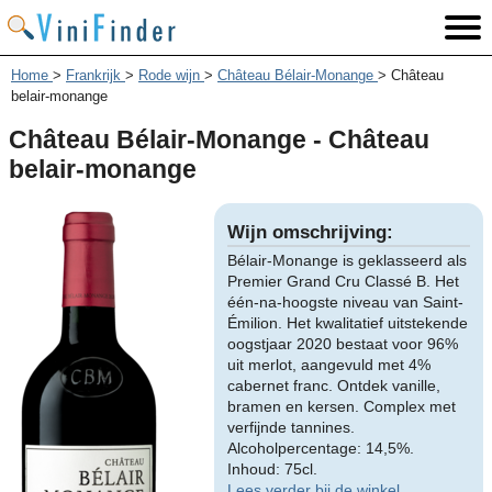
Home
>
Frankrijk
>
Rode wijn
>
Château Bélair-Monange
>
Château
belair-monange
Château Bélair-Monange - Château
belair-monange
Wijn omschrijving:
Bélair-Monange is geklasseerd als
Premier Grand Cru Classé B. Het
één-na-hoogste niveau van Saint-
Émilion. Het kwalitatief uitstekende
oogstjaar 2020 bestaat voor 96%
uit merlot, aangevuld met 4%
cabernet franc. Ontdek vanille,
bramen en kersen. Complex met
verfijnde tannines.
Alcoholpercentage: 14,5%.
Inhoud: 75cl.
Lees verder bij de winkel