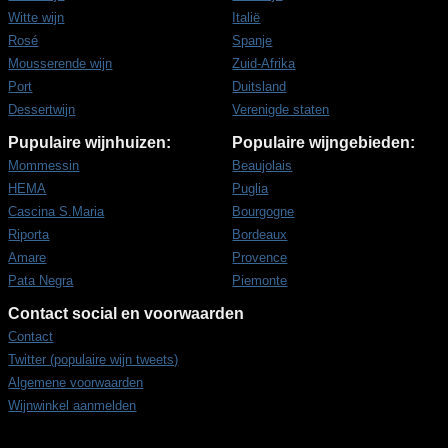
Witte wijn
Italië
Rosé
Spanje
Mousserende wijn
Zuid-Afrika
Port
Duitsland
Dessertwijn
Verenigde staten
Pupulaire wijnhuizen:
Populaire wijngebieden:
Mommessin
Beaujolais
HEMA
Puglia
Cascina S.Maria
Bourgogne
Riporta
Bordeaux
Amare
Provence
Pata Negra
Piemonte
Contact social en voorwaarden
Contact
Twitter (populaire wijn tweets)
Algemene voorwaarden
Wijnwinkel aanmelden