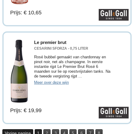
Prijs: € 10,65
Le premier brut
CESARINI SFORZA - 0,75 LITER
Rosé bubbel gemaakt van chardonnay en
pinot noir, net als champagne. In eerste
instantie rijpt Le Premier Brut Rosé 6
maanden sur lie op roestvrijstalen tanks. Na
de tweede vergisting rijpt ...
Meer over deze wijn
Prijs: € 19,99
Vorige pagina
1
2
3
4
5
6
7
8