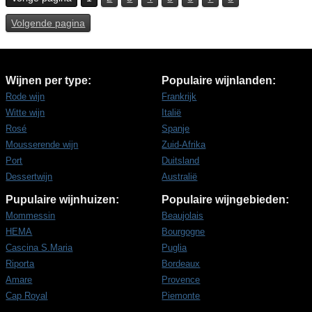
Volgende pagina
Wijnen per type:
Populaire wijnlanden:
Rode wijn
Frankrijk
Witte wijn
Italië
Rosé
Spanje
Mousserende wijn
Zuid-Afrika
Port
Duitsland
Dessertwijn
Australië
Pupulaire wijnhuizen:
Populaire wijngebieden:
Mommessin
Beaujolais
HEMA
Bourgogne
Cascina S.Maria
Puglia
Riporta
Bordeaux
Amare
Provence
Cap Royal
Piemonte