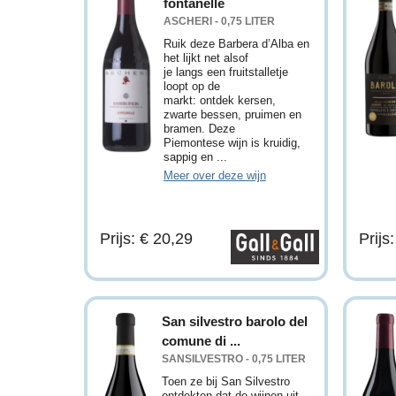
fontanelle
ASCHERI - 0,75 LITER
Ruik deze Barbera d’Alba en
het lijkt net alsof
je langs een fruitstalletje
loopt op de
markt: ontdek kersen,
zwarte bessen, pruimen en
bramen. Deze
Piemontese wijn is kruidig,
sappig en ...
Meer over deze wijn
Prijs: € 20,29
Prijs
San silvestro barolo del
comune di ...
SANSILVESTRO - 0,75 LITER
Toen ze bij San Silvestro
ontdekten dat de wijnen uit