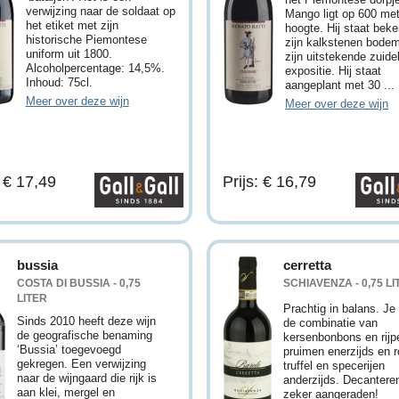
verwijzing naar de soldaat op
Mango ligt op 600 me
het etiket met zijn
hoogte. Hij staat bek
historische Piemontese
zijn kalkstenen bode
uniform uit 1800.
zijn uitstekende zuidel
Alcoholpercentage: 14,5%.
expositie. Hij staat
Inhoud: 75cl.
aangeplant met 30 ...
Meer over deze wijn
Meer over deze wijn
: € 17,49
Prijs: € 16,79
bussia
cerretta
COSTA DI BUSSIA - 0,75
SCHIAVENZA - 0,75 LI
LITER
Prachtig in balans. Je 
Sinds 2010 heeft deze wijn
de combinatie van
de geografische benaming
kersenbonbons en rijp
‘Bussia’ toegevoegd
pruimen enerzijds en 
gekregen. Een verwijzing
truffel en specerijen
naar de wijngaard die rijk is
anderzijds. Decantere
aan klei, mergel en
zeker aangeraden!