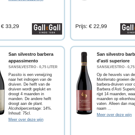
: € 33,29
Prijs: € 22,99
San silvestro barbera
San silvestro bar
appassimento
d'asti superiore
SANSILVESTRO - 0,75 LITER
SANSILVESTRO - 0,75
Passito is een verwijzing
Op de heuvels van d
naar het indrogen van de
Monferrato groeien de
druiven. De helft van de
barbera-druiven voor 
druiven wordt geplukt en
Barbera d’Asti Superio
droogt 4 maanden in
rijpt 14 maanden, waa
manden. De andere helft
maanden op eikenhou
droogt aan de plant.
vaten. Alleen dan mag
Alcoholpercentage: 14%.
naam ...
Inhoud: 75cl.
Meer over deze wijn
Meer over deze wijn