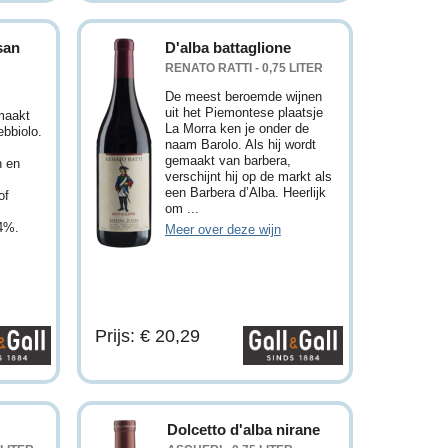
san
D'alba battaglione
RENATO RATTI - 0,75 LITER
R
De meest beroemde wijnen
uit het Piemontese plaatsje
maakt
La Morra ken je onder de
bbiolo.
naam Barolo. Als hij wordt
gemaakt van barbera,
n en
verschijnt hij op de markt als
een Barbera d’Alba. Heerlijk
of
om ...
14%.
Meer over deze wijn
Prijs: € 20,29
Dolcetto d'alba nirane