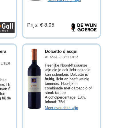
Prijs: € 8,95
bera
Dolcetto d'acqui
ALASIA - 0,75 LITER
 LITER
Heerlijke Noord-Italiaanse
wijn die je ook licht gekoeld
e
kan schenken. Dolcetto is
fruitig, licht en heeft weinig
deze
tannines. Heerlijk in
re. Hij
combinatie met carpaccio of
rvan 6
steak tartare.
ten
Alcoholpercentage: 13%.
 hij de
Inhoud: 75cl.
Meer over deze wijn