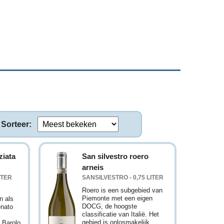
Sorteer:
ziata
San silvestro roero
arneis
ITER
SANSILVESTRO - 0,75 LITER
Roero is een subgebied van
Piemonte met een eigen
n als
DOCG, de hoogste
enato
classificatie van Italië. Het
t
gebied is onlosmakelijk
 Barolo