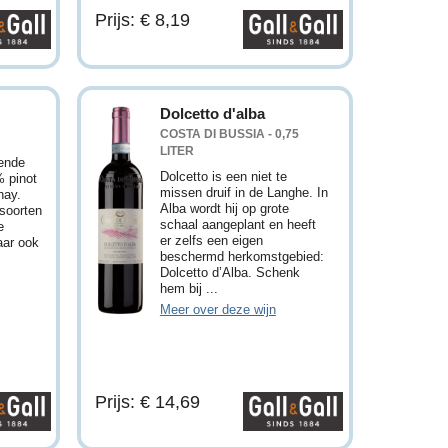
Prijs: € 8,19
Dolcetto d'alba
COSTA DI BUSSIA - 0,75
LITER
ende
Dolcetto is een niet te
 pinot
missen druif in de Langhe. In
nay.
Alba wordt hij op grote
nsoorten
schaal aangeplant en heeft
e
er zelfs een eigen
ar ook
beschermd herkomstgebied:
Dolcetto d’Alba. Schenk
hem bij ...
Meer over deze wijn
Prijs: € 14,69