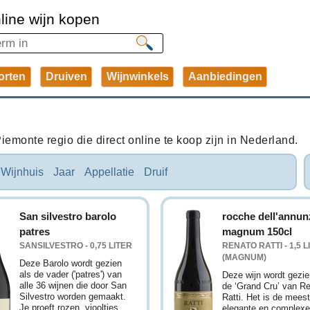
line wijn kopen
orten
Druiven
Wijnwinkels
Aanbiedingen
iemonte regio die direct online te koop zijn in Nederland.
Wijnhuis
Jaar
Appellatie
Druif
San silvestro barolo
rocche dell'annun
patres
magnum 150cl
SANSILVESTRO - 0,75 LITER
RENATO RATTI - 1,5 L
(MAGNUM)
Deze Barolo wordt gezien
als de vader ('patres') van
Deze wijn wordt gezie
alle 36 wijnen die door San
de ‘Grand Cru’ van R
Silvestro worden gemaakt.
Ratti. Het is de mees
Je proeft rozen, viooltjes,
elegante en complexe