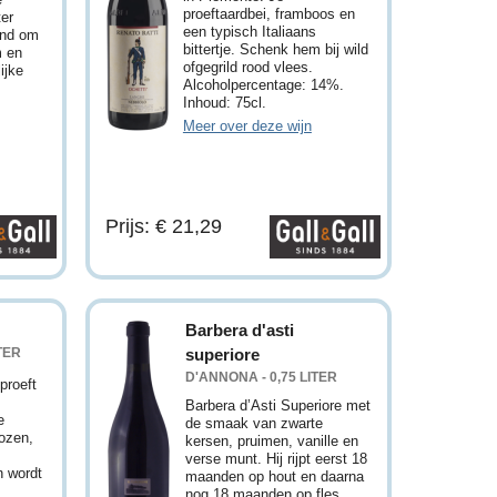
proeftaardbei, framboos en
ter
een typisch Italiaans
end om
bittertje. Schenk hem bij wild
m en
ofgegrild rood vlees.
ijke
Alcoholpercentage: 14%.
Inhoud: 75cl.
Meer over deze wijn
Prijs: € 21,29
Barbera d'asti
TER
superiore
D'ANNONA - 0,75 LITER
proeft
Barbera d’Asti Superiore met
e
de smaak van zwarte
rozen,
kersen, pruimen, vanille en
verse munt. Hij rijpt eerst 18
n wordt
maanden op hout en daarna
nog 18 maanden op fles.