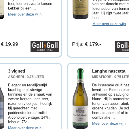
teer, leer en zwarte kersen.
van het domein met 
Lekker bij een ...
levensduur van tenmi
jaar! Hij rijpt twee jaa
Meer over deze wijn
hout ...
Meer over deze wijn
: € 19,99
Prijs: € 179,-
3 vigneti
Langhe nascetta
ASCHERI - 0,75 LITER
MIRAFIORE - 0,75 LIT
Elegant en tegelijkertijd
De inheemse druif na
krachtig met stevige
levert het Piemontese
tannines en de smaak van
antwoord op sauvigno
zwarte kersen, leer, teer,
blanc. Hij is aromatis
rozen en viooltjes. Heerlijk
tonen van appel, abri
bij gerechten met
groene kruiden. Je sc
paddenstoelen of truffel.
hem als aperitief of in
Alcoholpercentage: 14%.
combinatie ...
Inhoud: 75cl.
Meer over deze wijn
Meer over deze wijn