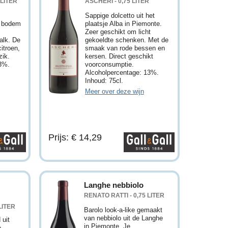
 LITER
ASCHERI - 0,75 LITER
Sappige dolcetto uit het
e bodem
plaatsje Alba in Piemonte.
o
Zeer geschikt om licht
kalk. De
gekoeldte schenken. Met de
citroen,
smaak van rode bessen en
zik.
kersen. Direct geschikt
13%.
voorconsumptie.
Alcoholpercentage: 13%.
Inhoud: 75cl.
Meer over deze wijn
Prijs: € 14,29
Langhe nebbiolo
RENATO RATTI - 0,75 LITER
LITER
Barolo look-a-like gemaakt
van nebbiolo uit de Langhe
 uit
in Piemonte. Je
e