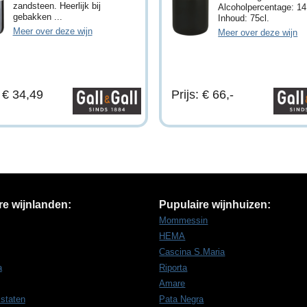
zandsteen. Heerlijk bij
Alcoholpercentage: 1
gebakken ...
Inhoud: 75cl.
Meer over deze wijn
Meer over deze wijn
: € 34,49
Prijs: € 66,-
re wijnlanden:
Pupulaire wijnhuizen:
Mommessin
HEMA
Cascina S.Maria
a
Riporta
Amare
 staten
Pata Negra