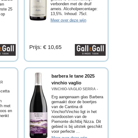
verbonden met de druif
een
arneis. Alcoholpercentage:
nste 25
13,5%. Inhoud: 75cl.
r op
Meer over deze wijn
Prijs: € 10,65
barbera le tane 2025
ER
vinchio vaglio
VINCHIO-VAGLIO SERRA -
scetta
Erg aangenaam glas Barbera
n
gemaakt door de boertjes
ch met
van de Cantina di
koos en
Vinchio!Vinchio ligt in het
henkt
noordoosten van de
Piemonte dichtbij Nizza. Dit
gebied is bij uitstek geschikt
voor perfecte ...
Meer over deze wijn