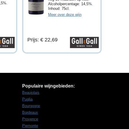
4,5%.
Alcoholpercentage: 14,5%.
Inhoud: 75cl.
Meer over deze wijn
Prijs: € 22,69
Populaire wijngebieden:
Beaujolais
Puglia
Bourgogne
Bordeaux
Provence
Piemonte