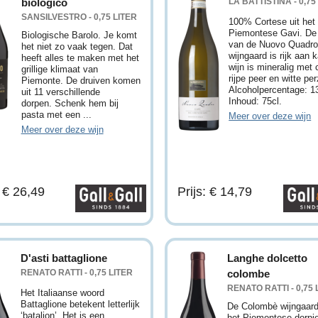
biologico
LA BATTISTINA - 0,75
SANSILVESTRO - 0,75 LITER
100% Cortese uit het
Piemontese Gavi. D
Biologische Barolo. Je komt
van de Nuovo Quadr
het niet zo vaak tegen. Dat
wijngaard is rijk aan 
heeft alles te maken met het
wijn is mineralig met 
grillige klimaat van
rijpe peer en witte per
Piemonte. De druiven komen
Alcoholpercentage: 
uit 11 verschillende
Inhoud: 75cl.
dorpen. Schenk hem bij
pasta met een ...
Meer over deze wijn
Meer over deze wijn
: € 26,49
Prijs: € 14,79
D'asti battaglione
Langhe dolcetto
RENATO RATTI - 0,75 LITER
colombe
RENATO RATTI - 0,75 
Het Italiaanse woord
Battaglione betekent letterlijk
De Colombè wijngaard
‘bataljon’. Het is een
het Piemontese dorpj