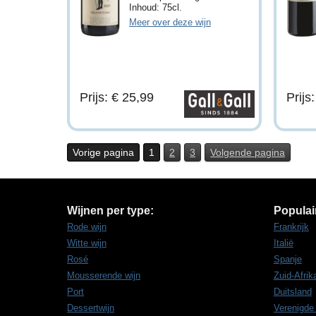
Inhoud: 75cl.
Meer over deze wijn
Prijs: € 25,99
Prijs
Vorige pagina
1
2
3
Volgende pagina
Wijnen per type:
Populai
Rode wijn
Frankrijk
Witte wijn
Italië
Rosé
Spanje
Mousserende wijn
Zuid-Afrik
Port
Duitsland
Dessertwijn
Verenigde