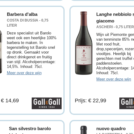
Barbera d'alba
Langhe nebbiolo 
COSTA DI BUSSIA - 0,75
giacomo
LITER
ASCHERI - 0,75 LITE
Deze specialist uit Barolo
Wijn uit Piemonte ge
weet ook een heerlijke 100%
van tenminste 85% ne
barbera te maken. In
Met rood fruit,
tegenstelling tot Barolo snel
drop,specerijen, roze
op dronk. Gemaakt voor
viooltjes. Heerlijk bij
direct drinkgenot en fruitig
gerechten met truffel 
van stijl. Alcoholpercentage:
paddenstoelen.
14,5%. Inhoud: 75cl.
Alcoholpercentage: 
Meer over deze wijn
Inhoud: 75cl.
Meer over deze wijn
: € 14,69
Prijs: € 22,99
San silvestro barolo
nuovo quadro