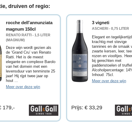
ie, druiven of regio:
rocche dell'annunziata
3 vigneti
magnum 150cl
ASCHERI - 0,75 LITER
RENATO RATTI - 1,5 LITER
Elegant en tegelijkertijd
(MAGNUM)
krachtig met stevige
tannines en de smaak 
Deze wijn wordt gezien als
zwarte kersen, leer, tee
de ‘Grand Cru’ van Renato
rozen en viooltjes. Heer
Ratti. Het is de meest
bij gerechten met
elegante en complexe Barolo
paddenstoelen of truffel
van het domein met een
Alcoholpercentage: 14
levensduur van tenminste 25
Inhoud: 75cl.
jaar! Hij rijpt twee jaar op
hout ...
Meer over deze wijn
Meer over deze wijn
€ 179,-
Prijs: € 33,29