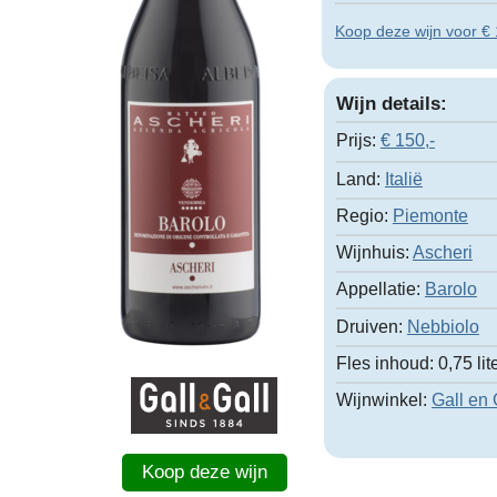
Koop deze wijn voor € 1
Wijn details:
Prijs:
€
150,-
Land:
Italië
Regio:
Piemonte
Wijnhuis:
Ascheri
Appellatie:
Barolo
Druiven:
Nebbiolo
Fles inhoud:
0,75 lit
Wijnwinkel:
Gall en 
Koop deze wijn