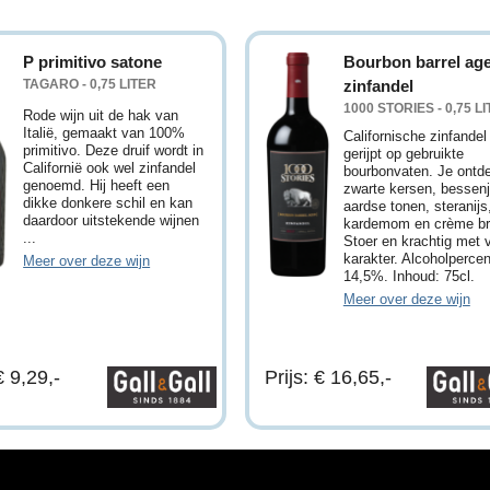
P primitivo satone
Bourbon barrel ag
TAGARO - 0,75 LITER
zinfandel
1000 STORIES - 0,75 L
Rode wijn uit de hak van
Italië, gemaakt van 100%
Californische zinfandel
primitivo. Deze druif wordt in
gerijpt op gebruikte
Californië ook wel zinfandel
bourbonvaten. Je ontd
genoemd. Hij heeft een
zwarte kersen, bessen
dikke donkere schil en kan
aardse tonen, steranijs
daardoor uitstekende wijnen
kardemom en crème br
...
Stoer en krachtig met 
karakter. Alcoholperce
Meer over deze wijn
14,5%. Inhoud: 75cl.
Meer over deze wijn
€ 9,29,-
Prijs: € 16,65,-