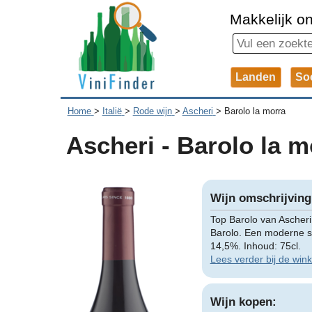
Makkelijk on
Landen
So
Home
>
Italië
>
Rode wijn
>
Ascheri
>
Barolo la morra
Ascheri - Barolo la m
Wijn omschrijving
Top Barolo van Ascheri
Barolo. Een moderne sti
14,5%. Inhoud: 75cl.
Lees verder bij de wink
Wijn kopen: