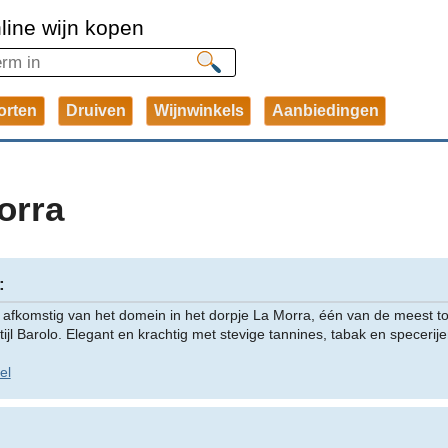
line wijn kopen
orten
Druiven
Wijnwinkels
Aanbiedingen
orra
:
 afkomstig van het domein in het dorpje La Morra, één van de meest 
jl Barolo. Elegant en krachtig met stevige tannines, tabak en specerij
el