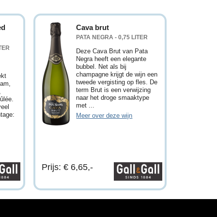
ed
Cava brut
PATA NEGRA - 0,75 LITER
ITER
Deze Cava Brut van Pata
Negra heeft een elegante
bubbel. Net als bij
champagne krijgt de wijn een
ekt
tweede vergisting op fles. De
jam,
term Brut is een verwijzing
,
naar het droge smaaktype
ûlée.
met ...
veel
ntage:
Meer over deze wijn
Prijs: € 6,65,-