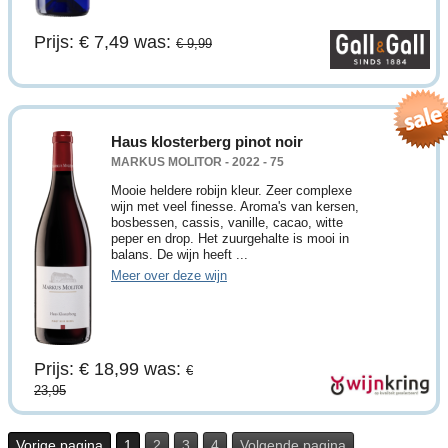
Prijs: € 7,49
was:
€ 9,99
Haus klosterberg pinot noir
MARKUS MOLITOR - 2022 - 75
Mooie heldere robijn kleur. Zeer complexe
wijn met veel finesse. Aroma's van kersen,
bosbessen, cassis, vanille, cacao, witte
peper en drop. Het zuurgehalte is mooi in
balans. De wijn heeft ...
Meer over deze wijn
Prijs: € 18,99
was:
€
23,95
Vorige pagina
1
2
3
4
Volgende pagina