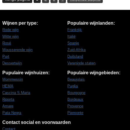
Wijnen per type:
Populaire wijnlanden:
Rode wijn
Frankrijk
Witte wijn
Italië
Rosé
Spanje
Mousserende wijn
Zuid-Afrika
Port
Duitsland
Dessertwijn
Verenigde staten
Pupulaire wijnhuizen:
Populaire wijngebieden:
Mommessin
Beaujolais
HEMA
Puglia
Cascina S.Maria
Bourgogne
Riporta
Bordeaux
Amare
Provence
Pata Negra
Piemonte
Contact social en voorwaarden
Contact