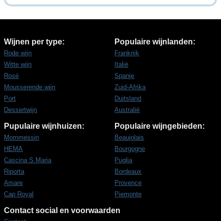
Wijnen per type:
Populaire wijnlanden:
Rode wijn
Frankrijk
Witte wijn
Italië
Rosé
Spanje
Mousserende wijn
Zuid-Afrika
Port
Duitsland
Dessertwijn
Australië
Pupulaire wijnhuizen:
Populaire wijngebieden:
Mommessin
Beaujolais
HEMA
Bourgogne
Cascina S.Maria
Puglia
Riporta
Bordeaux
Amare
Provence
Cap Royal
Piemonte
Contact social en voorwaarden