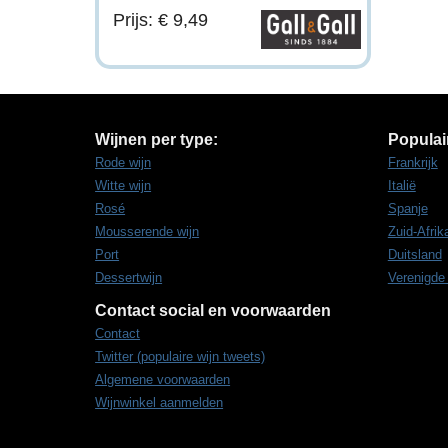
Prijs: € 9,49
Wijnen per type:
Populai
Rode wijn
Frankrijk
Witte wijn
Italië
Rosé
Spanje
Mousserende wijn
Zuid-Afrik
Port
Duitsland
Dessertwijn
Verenigde
Contact social en voorwaarden
Contact
Twitter (populaire wijn tweets)
Algemene voorwaarden
Wijnwinkel aanmelden