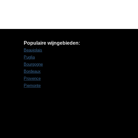
Populaire wijngebieden:
Beaujolais
Puglia
Bourgogne
Bordeaux
Provence
Piemonte