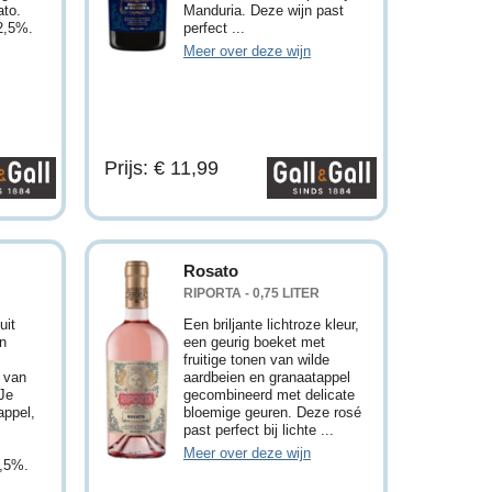
ato.
Manduria. Deze wijn past
2,5%.
perfect ...
Meer over deze wijn
Prijs: € 11,99
Rosato
RIPORTA - 0,75 LITER
uit
Een briljante lichtroze kleur,
en
een geurig boeket met
fruitige tonen van wilde
 van
aardbeien en granaatappel
Je
gecombineerd met delicate
appel,
bloemige geuren. Deze rosé
past perfect bij lichte ...
Meer over deze wijn
2,5%.