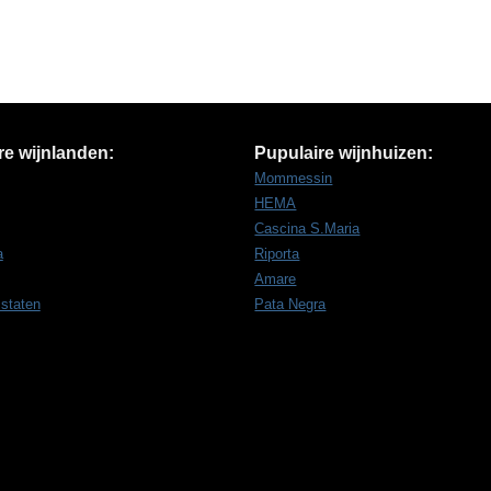
re wijnlanden:
Pupulaire wijnhuizen:
Mommessin
HEMA
Cascina S.Maria
a
Riporta
Amare
 staten
Pata Negra