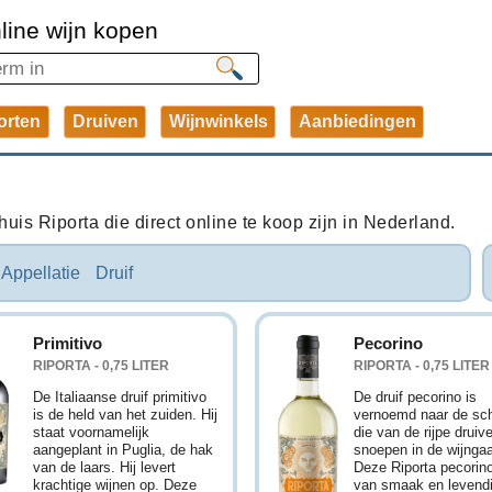
line wijn kopen
orten
Druiven
Wijnwinkels
Aanbiedingen
uis Riporta die direct online te koop zijn in Nederland.
Appellatie
Druif
Primitivo
Pecorino
RIPORTA - 0,75 LITER
RIPORTA - 0,75 LITER
De Italiaanse druif primitivo
De druif pecorino is
is de held van het zuiden. Hij
vernoemd naar de sc
staat voornamelijk
die van de rijpe druiv
aangeplant in Puglia, de hak
snoepen in de wijngaa
van de laars. Hij levert
Deze Riporta pecorino
krachtige wijnen op. Deze
van smaak en levendig