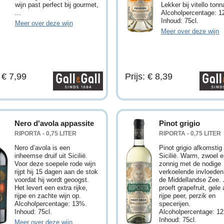
wijn past perfect bij gourmet,
Lekker bij vitello tonn
...
Alcoholpercentage: 1
Inhoud: 75cl.
Meer over deze wijn
Meer over deze wijn
: € 7,99
Prijs: € 8,39
Nero d'avola appassite
Pinot grigio
RIPORTA - 0,75 LITER
RIPORTA - 0,75 LITER
Nero d’avola is een
Pinot grigio afkomstig 
inheemse druif uit Sicilië.
Sicilië. Warm, zwoel 
Voor deze soepele rode wijn
zonnig met de nodige
rijpt hij 15 dagen aan de stok
verkoelende invloeden
voordat hij wordt geoogst.
de Middellandse Zee. 
Het levert een extra rijke,
proeft grapefruit, gele 
rijpe en zachte wijn op.
rijpe peer, perzik en
Alcoholpercentage: 13%.
specerijen.
Inhoud: 75cl.
Alcoholpercentage: 1
Inhoud: 75cl.
Meer over deze wijn