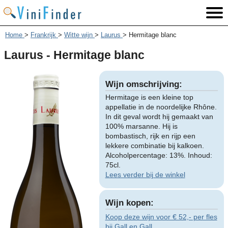
Home
>
Frankrijk
>
Witte wijn
>
Laurus
>
Hermitage blanc
Laurus - Hermitage blanc
Wijn omschrijving:
Hermitage is een kleine top
appellatie in de noordelijke Rhône.
In dit geval wordt hij gemaakt van
100% marsanne. Hij is
bombastisch, rijk en rijp een
lekkere combinatie bij kalkoen.
Alcoholpercentage: 13%. Inhoud:
75cl.
Lees verder bij de winkel
Wijn kopen:
Koop deze wijn voor € 52,- per fles
bij Gall en Gall