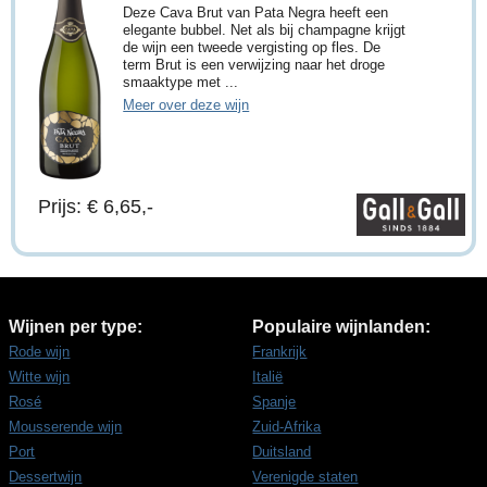
Deze Cava Brut van Pata Negra heeft een
elegante bubbel. Net als bij champagne krijgt
de wijn een tweede vergisting op fles. De
term Brut is een verwijzing naar het droge
smaaktype met ...
Meer over deze wijn
Prijs: € 6,65,-
Wijnen per type:
Populaire wijnlanden:
Rode wijn
Frankrijk
Witte wijn
Italië
Rosé
Spanje
Mousserende wijn
Zuid-Afrika
Port
Duitsland
Dessertwijn
Verenigde staten