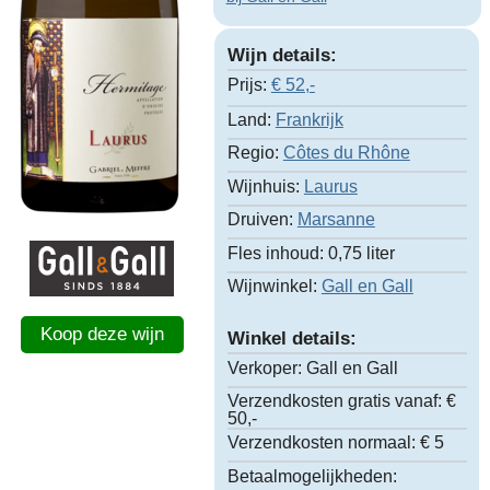
Wijn details:
Prijs:
€
52,-
Land:
Frankrijk
Regio:
Côtes du Rhône
Wijnhuis:
Laurus
Druiven:
Marsanne
Fles inhoud:
0,75 liter
Wijnwinkel:
Gall en Gall
Koop deze wijn
Winkel details:
Verkoper:
Gall en Gall
Verzendkosten gratis vanaf:
€
50,-
Verzendkosten normaal:
€ 5
Betaalmogelijkheden: