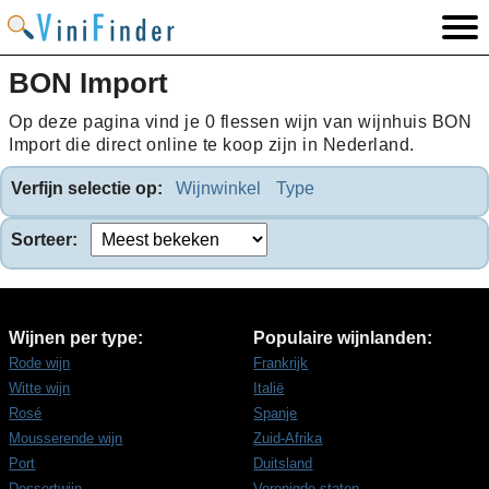
BON Import
Op deze pagina vind je 0 flessen wijn van wijnhuis BON
Import die direct online te koop zijn in Nederland.
Verfijn selectie op:
Wijnwinkel
Type
Sorteer:
Wijnen per type:
Populaire wijnlanden:
Rode wijn
Frankrijk
Witte wijn
Italië
Rosé
Spanje
Mousserende wijn
Zuid-Afrika
Port
Duitsland
Dessertwijn
Verenigde staten