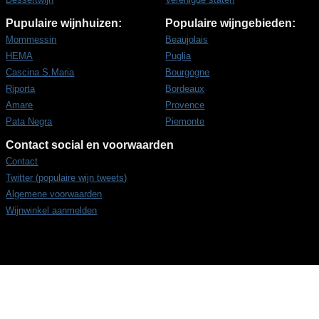
Pupulaire wijnhuizen:
Populaire wijngebieden:
Mommessin
Beaujolais
HEMA
Puglia
Cascina S.Maria
Bourgogne
Riporta
Bordeaux
Amare
Provence
Pata Negra
Piemonte
Contact social en voorwaarden
Contact
Twitter (populaire wijn tweets)
Algemene voorwaarden
Wijnwinkel aanmelden