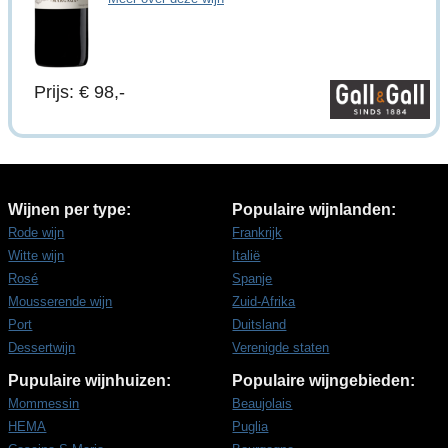
Prijs: € 98,-
Wijnen per type:
Populaire wijnlanden:
Rode wijn
Frankrijk
Witte wijn
Italië
Rosé
Spanje
Mousserende wijn
Zuid-Afrika
Port
Duitsland
Dessertwijn
Verenigde staten
Pupulaire wijnhuizen:
Populaire wijngebieden:
Mommessin
Beaujolais
HEMA
Puglia