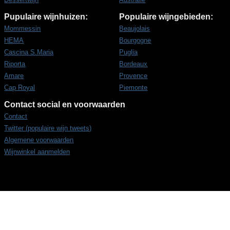
Pupulaire wijnhuizen:
Populaire wijngebieden:
Mommessin
Beaujolais
HEMA
Bourgogne
Cascina S.Maria
Puglia
Riporta
Bordeaux
Amare
Provence
Cap Royal
Piemonte
Contact social en voorwaarden
Contact
Twitter (populaire wijn tweets)
Algemene voorwaarden
Wijnwinkel aanmelden