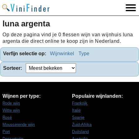
luna argenta
Op deze pagina vind je 0 flessen wijn van wijnhuis luna
argenta die direct online te koop zijn in Nederland.
Verfijn selectie op:
Wijnwinkel
Type
Sorteer:
Wijnen per type:
Populaire wijnlanden:
Rode wijn
Frankrijk
Witte wijn
Italië
Rosé
Spanje
Mousserende wijn
Zuid-Afrika
Port
Duitsland
Dessertwijn
Australië