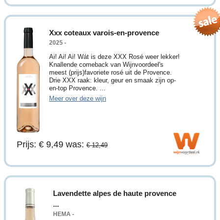
Xxx coteaux varois-en-provence
2025 -
Ai! Ai! Ai! Wát is deze XXX Rosé weer lekker!
Knallende comeback van Wijnvoordeel's
meest (prijs)favoriete rosé uit de Provence.
Drie XXX raak: kleur, geur en smaak zijn op-
en-top Provence. ...
Meer over deze wijn
Prijs: € 9,49
was:
€ 12,49
Lavendette alpes de haute provence
...
HEMA -