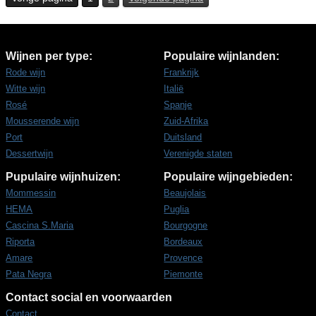
Wijnen per type:
Populaire wijnlanden:
Rode wijn
Frankrijk
Witte wijn
Italië
Rosé
Spanje
Mousserende wijn
Zuid-Afrika
Port
Duitsland
Dessertwijn
Verenigde staten
Pupulaire wijnhuizen:
Populaire wijngebieden:
Mommessin
Beaujolais
HEMA
Puglia
Cascina S.Maria
Bourgogne
Riporta
Bordeaux
Amare
Provence
Pata Negra
Piemonte
Contact social en voorwaarden
Contact