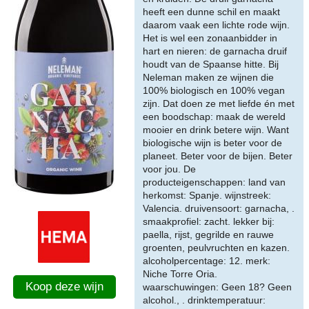
heeft een dunne schil en maakt
daarom vaak een lichte rode wijn.
Het is wel een zonaanbidder in
hart en nieren: de garnacha druif
houdt van de Spaanse hitte. Bij
Neleman maken ze wijnen die
100% biologisch en 100% vegan
zijn. Dat doen ze met liefde én met
een boodschap: maak de wereld
mooier en drink betere wijn. Want
biologische wijn is beter voor de
planeet. Beter voor de bijen. Beter
voor jou. De
producteigenschappen: land van
herkomst: Spanje. wijnstreek:
Valencia. druivensoort: garnacha, .
smaakprofiel: zacht. lekker bij:
paella, rijst, gegrilde en rauwe
groenten, peulvruchten en kazen.
alcoholpercentage: 12. merk:
Niche Torre Oria.
Koop deze wijn
waarschuwingen: Geen 18? Geen
alcohol., . drinktemperatuur: