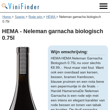
Home
>
Spanje
>
Rode wijn
>
HEMA
>
Neleman garnacha biologisch
0.75l
HEMA - Neleman garnacha biologisch
0.75l
Wijn omschrijving:
HEMA HEMA Neleman Garnacha
Biologisch 0.75L nu voor slechts
€8.99,-. Hout maar niet fout. Want
ook een overdaad aan kersen,
bessen, bramen frambozen,
blauwe pruimen en een nota bene
een pepermuntje in de finale. -
Harold HamersmaDe Neleman
Garnacha is een rode wijn met
een intens en elegant karakter van
rode bessen en tonen van tabak
en kruiden. De druif garnacha