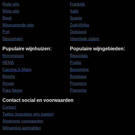
Rode wijn
Frankrijk
Witte wijn
Italië
Rosé
Spanje
Mousserende wijn
Zuid-Afrika
Port
Duitsland
Dessertwijn
Verenigde staten
Pupulaire wijnhuizen:
Populaire wijngebieden:
Mommessin
Beaujolais
HEMA
Puglia
Cascina S.Maria
Bourgogne
Riporta
Bordeaux
Amare
Provence
Pata Negra
Piemonte
Contact social en voorwaarden
Contact
Twitter (populaire wijn tweets)
Algemene voorwaarden
Wijnwinkel aanmelden