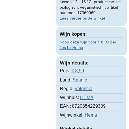
tussen 12 - 16 °C. productiewijze:
biologisch, veganistisch, . artikel
nummer: 17360060.
Lees verder bij de winkel
Wijn kopen:
Koop deze wijn voor € 8,99 per
fles bij Hema
Wijn details:
Prijs:
€
8,99
Land:
Spanje
Regio:
Valencia
Wijnhuis:
HEMA
EAN:
8720354229309
Wijnwinkel:
Hema
Winkel details: