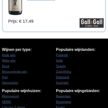
Prijs: € 17,49
Wijnen per type:
Populaire wijnlanden:
Rode wijn
Frankrijk
Witte wijn
Italië
Rosé
Spanje
Mousserende wijn
Zuid-Afrika
Port
Duitsland
Dessertwijn
Australië
Pupulaire wijnhuizen:
Populaire wijngebieden:
Mommessin
Beaujolais
HEMA
Bourgogne
Cascina S.Maria
Puglia