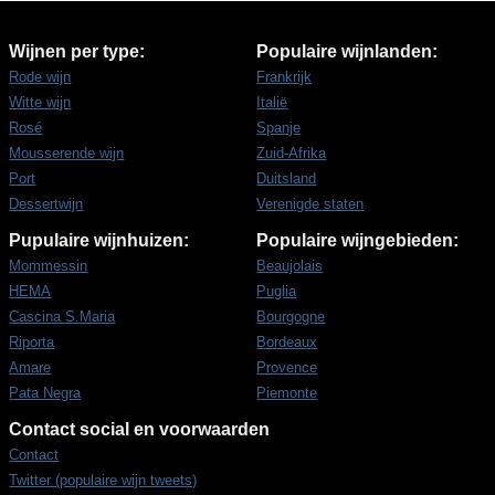
Wijnen per type:
Populaire wijnlanden:
Rode wijn
Frankrijk
Witte wijn
Italië
Rosé
Spanje
Mousserende wijn
Zuid-Afrika
Port
Duitsland
Dessertwijn
Verenigde staten
Pupulaire wijnhuizen:
Populaire wijngebieden:
Mommessin
Beaujolais
HEMA
Puglia
Cascina S.Maria
Bourgogne
Riporta
Bordeaux
Amare
Provence
Pata Negra
Piemonte
Contact social en voorwaarden
Contact
Twitter (populaire wijn tweets)