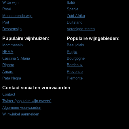
Witte wijn
Italië
Rosé
Spanje
Mousserende wijn
Zuid-Afrika
Port
Duitsland
Dessertwijn
Verenigde staten
Pupulaire wijnhuizen:
Populaire wijngebieden:
Mommessin
Beaujolais
HEMA
Puglia
Cascina S.Maria
Bourgogne
Riporta
Bordeaux
Amare
Provence
Pata Negra
Piemonte
Contact social en voorwaarden
Contact
Twitter (populaire wijn tweets)
Algemene voorwaarden
Wijnwinkel aanmelden