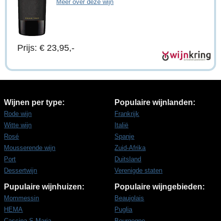
Meer over deze wijn
Prijs: € 23,95,-
Wijnen per type:
Populaire wijnlanden:
Rode wijn
Frankrijk
Witte wijn
Italië
Rosé
Spanje
Mousserende wijn
Zuid-Afrika
Port
Duitsland
Dessertwijn
Verenigde staten
Pupulaire wijnhuizen:
Populaire wijngebieden:
Mommessin
Beaujolais
HEMA
Puglia
Cascina S.Maria
Bourgogne