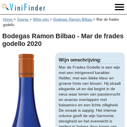
Home
>
Spanje
>
Witte wijn
>
Bodegas Ramon Bilbao
>
Mar de frades
godello
Bodegas Ramon Bilbao - Mar de frades
godello 2020
Wijn omschrijving:
Mar de Frades Godello is een wijn
met een intrigerend karakter.
Helder, met een bleke kleur en
groene hints van limoen. Hij straalt
elegantie uit en dat begint in de
neus waar tonen van passievrucht
en ananas overlappen met
balsamico en een lichte ziltigheid.
De smaak is sappig. Het intense
volume geeft de wijn harmonie,
stevigheid en het evenwicht is
perfect in balans door tonen van