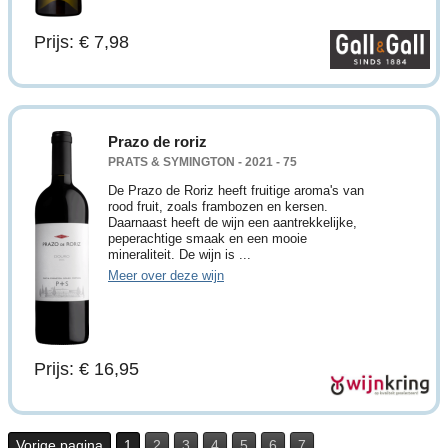
Prijs: € 7,98
Prazo de roriz
PRATS & SYMINGTON - 2021 - 75
De Prazo de Roriz heeft fruitige aroma's van
rood fruit, zoals frambozen en kersen.
Daarnaast heeft de wijn een aantrekkelijke,
peperachtige smaak en een mooie
mineraliteit. De wijn is ...
Meer over deze wijn
Prijs: € 16,95
Vorige pagina
1
2
3
4
5
6
7