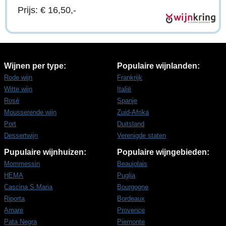
Prijs: € 16,50,-
Wijnen per type:
Populaire wijnlanden:
Rode wijn
Frankrijk
Witte wijn
Italië
Rosé
Spanje
Mousserende wijn
Zuid-Afrika
Port
Duitsland
Dessertwijn
Verenigde staten
Pupulaire wijnhuizen:
Populaire wijngebieden:
Mommessin
Beaujolais
HEMA
Puglia
Cascina S.Maria
Bourgogne
Riporta
Bordeaux
Amare
Provence
Pata Negra
Piemonte