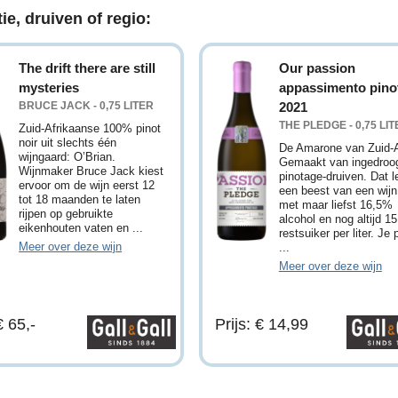
ie, druiven of regio:
The drift there are still
Our passion
mysteries
appassimento pino
BRUCE JACK - 0,75 LITER
2021
THE PLEDGE - 0,75 LI
Zuid-Afrikaanse 100% pinot
noir uit slechts één
De Amarone van Zuid-A
wijngaard: O’Brian.
Gemaakt van ingedroo
Wijnmaker Bruce Jack kiest
pinotage-druiven. Dat l
ervoor om de wijn eerst 12
een beest van een wijn
tot 18 maanden te laten
met maar liefst 16,5%
rijpen op gebruikte
alcohol en nog altijd 1
eikenhouten vaten en ...
restsuiker per liter. Je 
Meer over deze wijn
...
Meer over deze wijn
€ 65,-
Prijs: € 14,99