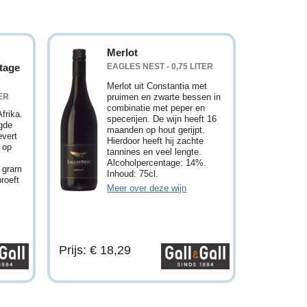
Merlot
tage
EAGLES NEST - 0,75 LITER
Merlot uit Constantia met
TER
pruimen en zwarte bessen in
combinatie met peper en
frika.
specerijen. De wijn heeft 16
gde
maanden op hout gerijpt.
evert
Hierdoor heeft hij zachte
 op
tannines en veel lengte.
Alcoholpercentage: 14%.
5 gram
Inhoud: 75cl.
proeft
Meer over deze wijn
Prijs: € 18,29