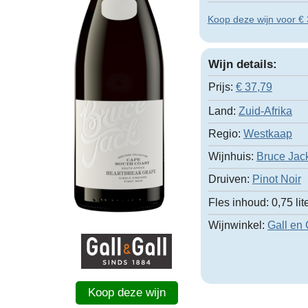
Koop deze wijn voor € 3
Wijn details:
Prijs:
€
37,79
Land:
Zuid-Afrika
Regio:
Westkaap
Wijnhuis:
Bruce Jac
Druiven:
Pinot Noir
Fles inhoud:
0,75 lit
Wijnwinkel:
Gall en 
Koop deze wijn