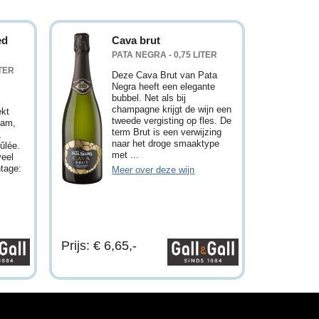
ed
Cava brut
PATA NEGRA - 0,75 LITER
ITER
Deze Cava Brut van Pata
Negra heeft een elegante
bubbel. Net als bij
champagne krijgt de wijn een
ekt
tweede vergisting op fles. De
jam,
term Brut is een verwijzing
,
naar het droge smaaktype
ûlée.
met ...
veel
ntage:
Meer over deze wijn
Prijs: € 6,65,-