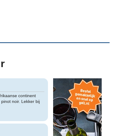
r
frikaanse continent
inot noir. Lekker bij