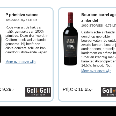
P primitivo satone
Bourbon barrel ag
TAGARO - 0,75 LITER
zinfandel
1000 STORIES - 0,75 L
Rode wijn uit de hak van
Italië, gemaakt van 100%
Californische zinfandel
primitivo. Deze druif wordt in
gerijpt op gebruikte
Californië ook wel zinfandel
bourbonvaten. Je ontd
genoemd. Hij heeft een
zwarte kersen, bessen
dikke donkere schil en kan
aardse tonen, steranijs
daardoor uitstekende wijnen
kardemom en crème br
...
Stoer en krachtig met 
karakter. Alcoholperce
Meer over deze wijn
14,5%. Inhoud: 75cl.
Meer over deze wijn
€ 9,29,-
Prijs: € 16,65,-