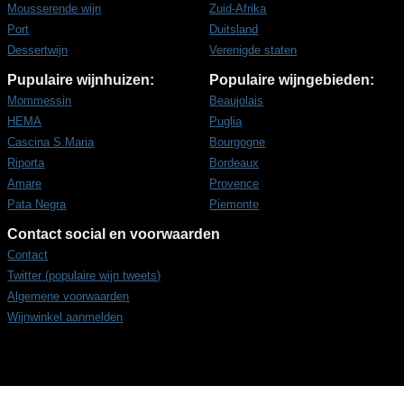
Mousserende wijn
Zuid-Afrika
Port
Duitsland
Dessertwijn
Verenigde staten
Pupulaire wijnhuizen:
Populaire wijngebieden:
Mommessin
Beaujolais
HEMA
Puglia
Cascina S.Maria
Bourgogne
Riporta
Bordeaux
Amare
Provence
Pata Negra
Piemonte
Contact social en voorwaarden
Contact
Twitter (populaire wijn tweets)
Algemene voorwaarden
Wijnwinkel aanmelden