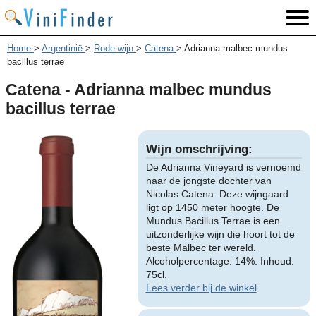
Home
>
Argentinië
>
Rode wijn
>
Catena
>
Adrianna malbec mundus
bacillus terrae
Catena - Adrianna malbec mundus
bacillus terrae
Wijn omschrijving:
De Adrianna Vineyard is vernoemd
naar de jongste dochter van
Nicolas Catena. Deze wijngaard
ligt op 1450 meter hoogte. De
Mundus Bacillus Terrae is een
uitzonderlijke wijn die hoort tot de
beste Malbec ter wereld.
Alcoholpercentage: 14%. Inhoud:
75cl.
Lees verder bij de winkel