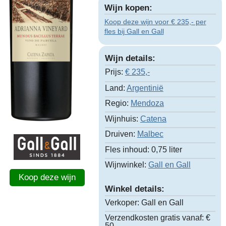
Wijn kopen:
Koop deze wijn voor € 235,- per
fles bij Gall en Gall
Wijn details:
Prijs:
€
235,-
Land:
Argentinië
Regio:
Mendoza
Wijnhuis:
Catena
Druiven:
Malbec
Fles inhoud:
0,75 liter
Wijnwinkel:
Gall en Gall
Koop deze wijn
Winkel details:
Verkoper:
Gall en Gall
Verzendkosten gratis vanaf:
€
50,-