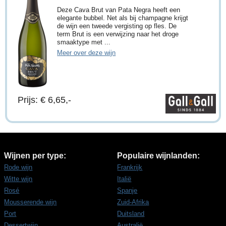
Deze Cava Brut van Pata Negra heeft een
elegante bubbel. Net als bij champagne krijgt
de wijn een tweede vergisting op fles. De
term Brut is een verwijzing naar het droge
smaaktype met ...
Meer over deze wijn
Prijs: € 6,65,-
Wijnen per type:
Populaire wijnlanden:
Rode wijn
Frankrijk
Witte wijn
Italië
Rosé
Spanje
Mousserende wijn
Zuid-Afrika
Port
Duitsland
Dessertwijn
Australië