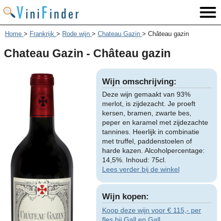
Home
>
Frankrijk
>
Rode wijn
>
Chateau Gazin
>
Château gazin
Chateau Gazin - Château gazin
Wijn omschrijving:
Deze wijn gemaakt van 93%
merlot, is zijdezacht. Je proeft
kersen, bramen, zwarte bes,
peper en karamel met zijdezachte
tannines. Heerlijk in combinatie
met truffel, paddenstoelen of
harde kazen. Alcoholpercentage:
14,5%. Inhoud: 75cl.
Lees verder bij de winkel
Wijn kopen:
Koop deze wijn voor € 115,- per
fles bij Gall en Gall