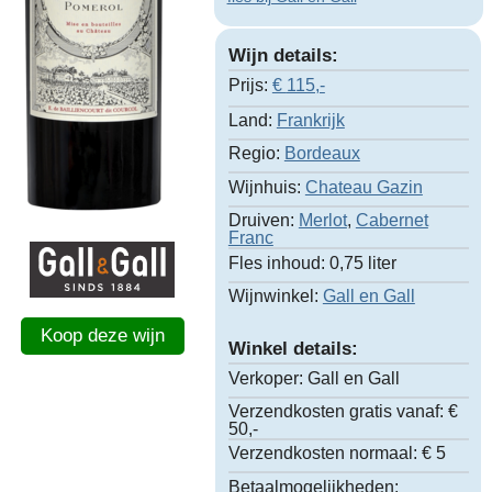
Wijn details:
Prijs:
€
115,-
Land:
Frankrijk
Regio:
Bordeaux
Wijnhuis:
Chateau Gazin
Druiven:
Merlot
,
Cabernet
Franc
Fles inhoud:
0,75 liter
Wijnwinkel:
Gall en Gall
Koop deze wijn
Winkel details:
Verkoper:
Gall en Gall
Verzendkosten gratis vanaf:
€
50,-
Verzendkosten normaal:
€ 5
Betaalmogelijkheden: