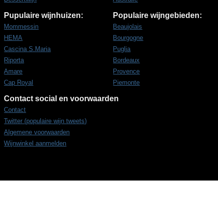
Pupulaire wijnhuizen:
Populaire wijngebieden:
Mommessin
Beaujolais
HEMA
Bourgogne
Cascina S.Maria
Puglia
Riporta
Bordeaux
Amare
Provence
Cap Royal
Piemonte
Contact social en voorwaarden
Contact
Twitter (populaire wijn tweets)
Algemene voorwaarden
Wijnwinkel aanmelden