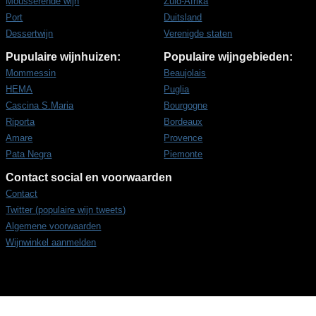
Mousserende wijn
Zuid-Afrika
Port
Duitsland
Dessertwijn
Verenigde staten
Pupulaire wijnhuizen:
Populaire wijngebieden:
Mommessin
Beaujolais
HEMA
Puglia
Cascina S.Maria
Bourgogne
Riporta
Bordeaux
Amare
Provence
Pata Negra
Piemonte
Contact social en voorwaarden
Contact
Twitter (populaire wijn tweets)
Algemene voorwaarden
Wijnwinkel aanmelden