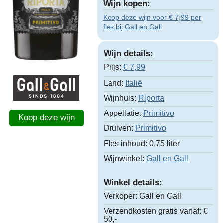
Wijn kopen:
Koop deze wijn voor € 7,99 per
fles bij Gall en Gall
Wijn details:
Prijs:
€
7,99
Land:
Italië
Wijnhuis:
Riporta
Appellatie:
Primitivo
Koop deze wijn
Druiven:
Primitivo
Fles inhoud:
0,75 liter
Wijnwinkel:
Gall en Gall
Winkel details:
Verkoper:
Gall en Gall
Verzendkosten gratis vanaf:
€
50,-