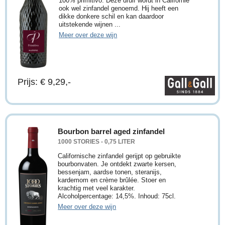
100% primitivo. Deze druif wordt in Californië
ook wel zinfandel genoemd. Hij heeft een
dikke donkere schil en kan daardoor
uitstekende wijnen ...
Meer over deze wijn
Prijs: € 9,29,-
Bourbon barrel aged zinfandel
1000 STORIES - 0,75 LITER
Californische zinfandel gerijpt op gebruikte
bourbonvaten. Je ontdekt zwarte kersen,
bessenjam, aardse tonen, steranijs,
kardemom en crème brûlée. Stoer en
krachtig met veel karakter.
Alcoholpercentage: 14,5%. Inhoud: 75cl.
Meer over deze wijn