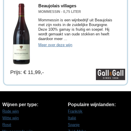
Beaujolais villages
MOMMESSIN - 0,75 LITER
Mommessin is een wijnbedrijf uit Beaujolais
met zijn roots in de zuidelijke Bourgogne.
Deze 100% gamay is fruitig en soepel. Hij
wordt gemaakt van oude stokken en heeft
daardoor meer ...
Meer over deze wijn
Prijs: € 11,99,-
Wijnen per type:
Populaire wijnlanden:
Rode wijn
Frankrijk
Witte wijn
Italië
Rosé
Spanje