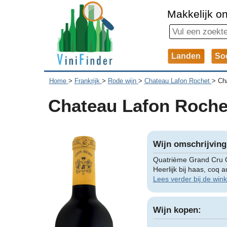
Makkelijk on
Landen
So
Home
>
Frankrijk
>
Rode wijn
>
Chateau Lafon Rochet
>
Châ
Chateau Lafon Rochet
Wijn omschrijving
Quatrième Grand Cru C
Heerlijk bij haas, coq 
Lees verder bij de wink
Wijn kopen: