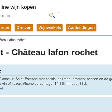
line wijn kopen
orten
Druiven
Wijnwinkels
Aanbiedingen
teau lafon rochet
 - Château lafon rochet
:
lassé uit Saint-Estephe met cassis, pruimen, bramen, bessen en de g
au vin of kazen. Alcoholpercentage: 14,5%. Inhoud: 75cl.
el