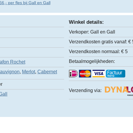
,- per fles bij Gall en Gall
Winkel details:
Verkoper:
Gall en Gall
Verzendkosten gratis vanaf:
€ 
Verzendkosten normaal:
€ 5
Betaalmogelijkheden:
afon Rochet
Sauvignon
,
Merlot
,
Cabernet
er
Verzending via:
Gall