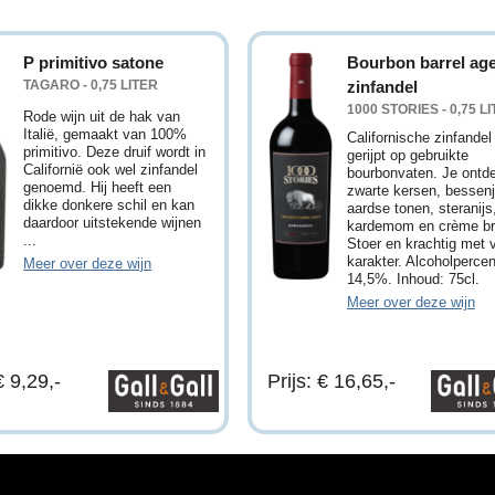
P primitivo satone
Bourbon barrel ag
TAGARO - 0,75 LITER
zinfandel
1000 STORIES - 0,75 L
Rode wijn uit de hak van
Italië, gemaakt van 100%
Californische zinfandel
primitivo. Deze druif wordt in
gerijpt op gebruikte
Californië ook wel zinfandel
bourbonvaten. Je ontd
genoemd. Hij heeft een
zwarte kersen, bessen
dikke donkere schil en kan
aardse tonen, steranijs
daardoor uitstekende wijnen
kardemom en crème br
...
Stoer en krachtig met 
karakter. Alcoholperce
Meer over deze wijn
14,5%. Inhoud: 75cl.
Meer over deze wijn
€ 9,29,-
Prijs: € 16,65,-