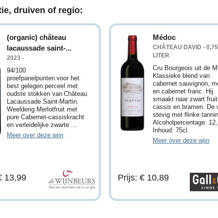
ie, druiven of regio:
(organic) château
Médoc
lacaussade saint-...
CHÂTEAU DAVID - 0,75
LITER
2023 -
Cru Bourgeois uit de 
94/100
Klassieke blend van
proefpanelpunten voor het
cabernet sauvignon, me
best gelegen perceel met
en cabernet franc. Hij
oudste stokken van Château
smaakt naar zwart fruit
Lacaussade Saint-Martin.
cassis en bramen. De w
Weelderig Merlotfruit met
stevig met flinke tanni
pure Cabernet-cassiskracht
Alcoholpercentage: 12
en verleidelijke zwarte ...
Inhoud: 75cl.
Meer over deze wijn
Meer over deze wijn
 € 13,99
Prijs: € 10,89