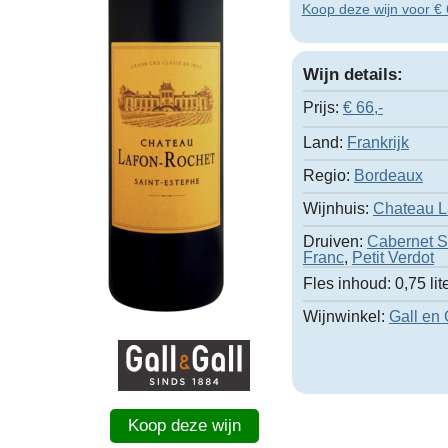
Koop deze wijn voor € 66
Wijn details:
Prijs:
€
66,-
Land:
Frankrijk
Regio:
Bordeaux
Wijnhuis:
Chateau L
Druiven:
Cabernet 
Franc
,
Petit Verdot
Fles inhoud:
0,75 lit
Wijnwinkel:
Gall en 
Koop deze wijn