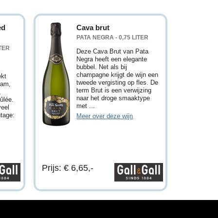
ed
Cava brut
PATA NEGRA - 0,75 LITER
ITER
Deze Cava Brut van Pata
Negra heeft een elegante
bubbel. Net als bij
champagne krijgt de wijn een
ekt
tweede vergisting op fles. De
jam,
term Brut is een verwijzing
,
naar het droge smaaktype
ûlée.
met ...
veel
ntage:
Meer over deze wijn
Prijs: € 6,65,-