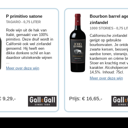
P primitivo satone
Bourbon barrel ag
TAGARO - 0,75 LITER
zinfandel
1000 STORIES - 0,75 L
Rode wijn uit de hak van
Italië, gemaakt van 100%
Californische zinfandel
primitivo. Deze druif wordt in
gerijpt op gebruikte
Californië ook wel zinfandel
bourbonvaten. Je ontd
genoemd. Hij heeft een
zwarte kersen, bessen
dikke donkere schil en kan
aardse tonen, steranijs
daardoor uitstekende wijnen
kardemom en crème br
...
Stoer en krachtig met 
karakter. Alcoholperce
Meer over deze wijn
14,5%. Inhoud: 75cl.
Meer over deze wijn
€ 9,29,-
Prijs: € 16,65,-