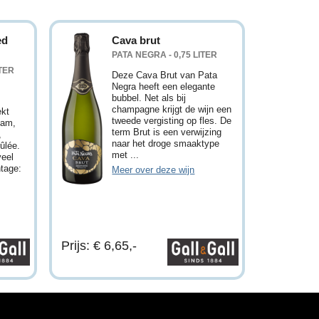
ed
Cava brut
PATA NEGRA - 0,75 LITER
ITER
Deze Cava Brut van Pata
Negra heeft een elegante
bubbel. Net als bij
champagne krijgt de wijn een
ekt
tweede vergisting op fles. De
jam,
term Brut is een verwijzing
,
naar het droge smaaktype
ûlée.
met ...
veel
ntage:
Meer over deze wijn
Prijs: € 6,65,-