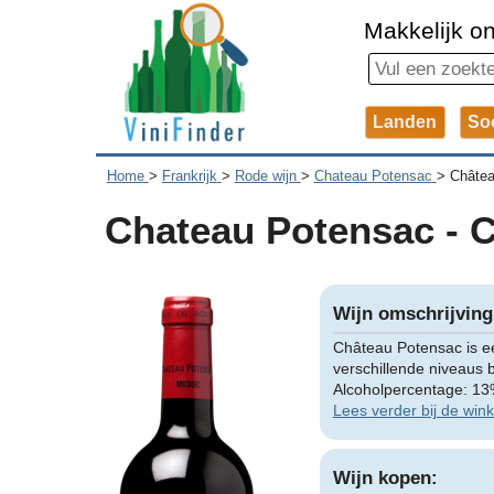
Makkelijk on
Landen
So
Home
>
Frankrijk
>
Rode wijn
>
Chateau Potensac
>
Châtea
Chateau Potensac - 
Wijn omschrijving
Château Potensac is e
verschillende niveaus
Alcoholpercentage: 13%
Lees verder bij de wink
Wijn kopen: