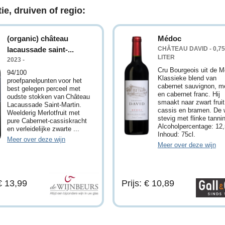
ie, druiven of regio:
(organic) château
Médoc
lacaussade saint-...
CHÂTEAU DAVID - 0,75
LITER
2023 -
Cru Bourgeois uit de 
94/100
Klassieke blend van
proefpanelpunten voor het
cabernet sauvignon, me
best gelegen perceel met
en cabernet franc. Hij
oudste stokken van Château
smaakt naar zwart fruit
Lacaussade Saint-Martin.
cassis en bramen. De w
Weelderig Merlotfruit met
stevig met flinke tanni
pure Cabernet-cassiskracht
Alcoholpercentage: 12
en verleidelijke zwarte ...
Inhoud: 75cl.
Meer over deze wijn
Meer over deze wijn
 € 13,99
Prijs: € 10,89