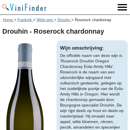
Home
>
Frankrijk
>
Witte wijn
>
Drouhin
>
Roserock chardonnay
Drouhin - Roserock chardonnay
Wijn omschrijving:
De officiële naam van deze wijn is
‘Roserock Drouhin Oregon
Chardonnay Eola-Amity Hills’.
Roserock is de naam van een
uitzonderlijke wijngaard met
vulkanisch gesteente, gelegen op
het zuidelijkste puntje van de Eola-
Amity Hills in Oregon. Hier wordt
de chardonnay gemaakt door
Bourgogne-specialist Drouhin. De
wijn rijpt deels op hout en deels op
roestvrijstaal. Hij smaakt naar
appel, witte bloemen, citroen,
perzik, amandelen en specerijen