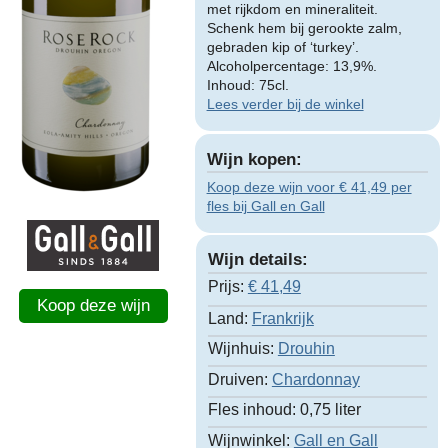
met rijkdom en mineraliteit.
Schenk hem bij gerookte zalm,
gebraden kip of ‘turkey’.
Alcoholpercentage: 13,9%.
Inhoud: 75cl.
Lees verder bij de winkel
Wijn kopen:
Koop deze wijn voor € 41,49 per
fles bij Gall en Gall
Wijn details:
Prijs:
€
41,49
Koop deze wijn
Land:
Frankrijk
Wijnhuis:
Drouhin
Druiven:
Chardonnay
Fles inhoud:
0,75 liter
Wijnwinkel:
Gall en Gall