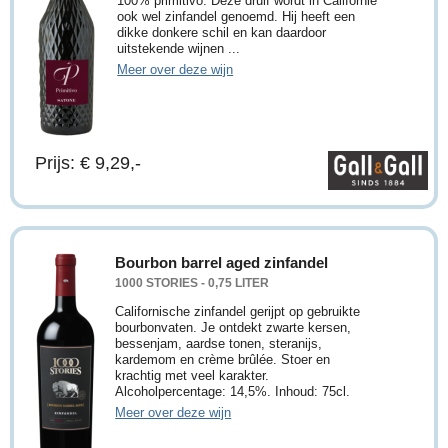
100% primitivo. Deze druif wordt in Californië
ook wel zinfandel genoemd. Hij heeft een
dikke donkere schil en kan daardoor
uitstekende wijnen ...
Meer over deze wijn
Prijs: € 9,29,-
Bourbon barrel aged zinfandel
1000 STORIES - 0,75 LITER
Californische zinfandel gerijpt op gebruikte
bourbonvaten. Je ontdekt zwarte kersen,
bessenjam, aardse tonen, steranijs,
kardemom en crème brûlée. Stoer en
krachtig met veel karakter.
Alcoholpercentage: 14,5%. Inhoud: 75cl.
Meer over deze wijn