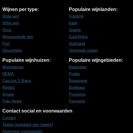
Wijnen per type:
Populaire wijnlanden:
Rode wijn
Frankrijk
Witte wijn
Italië
Rosé
Spanje
Mousserende wijn
Zuid-Afrika
Port
Duitsland
Dessertwijn
Verenigde staten
Pupulaire wijnhuizen:
Populaire wijngebieden:
Mommessin
Beaujolais
HEMA
Puglia
Cascina S.Maria
Bourgogne
Riporta
Bordeaux
Amare
Provence
Pata Negra
Piemonte
Contact social en voorwaarden
Contact
Twitter (populaire wijn tweets)
Algemene voorwaarden