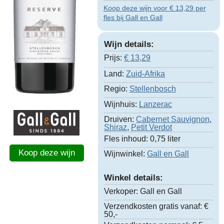
Koop deze wijn voor € 13,29 per
fles bij Gall en Gall
Wijn details:
Prijs:
€
13,29
Land:
Zuid-Afrika
Regio:
Stellenbosch
Wijnhuis:
Lanzerac
Druiven:
Cabernet Sauvignon
,
Shiraz
,
Petit Verdot
Fles inhoud:
0,75 liter
Koop deze wijn
Wijnwinkel:
Gall en Gall
Winkel details:
Verkoper:
Gall en Gall
Verzendkosten gratis vanaf:
€
50,-