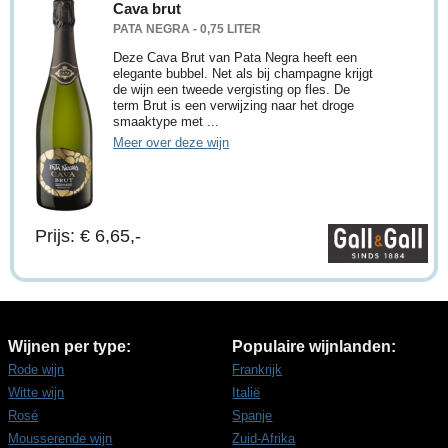
Cava brut
PATA NEGRA - 0,75 LITER
Deze Cava Brut van Pata Negra heeft een
elegante bubbel. Net als bij champagne krijgt
de wijn een tweede vergisting op fles. De
term Brut is een verwijzing naar het droge
smaaktype met ...
Meer over deze wijn
Prijs: € 6,65,-
Wijnen per type:
Populaire wijnlanden:
Rode wijn
Frankrijk
Witte wijn
Italië
Rosé
Spanje
Mousserende wijn
Zuid-Afrika