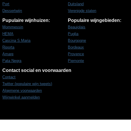
Port
Duitsland
Dessertwijn
Verenigde staten
Pupulaire wijnhuizen:
Populaire wijngebieden:
Mommessin
Beaujolais
HEMA
Puglia
Cascina S.Maria
Bourgogne
Riporta
Bordeaux
Amare
Provence
Pata Negra
Piemonte
Contact social en voorwaarden
Contact
Twitter (populaire wijn tweets)
Algemene voorwaarden
Wijnwinkel aanmelden