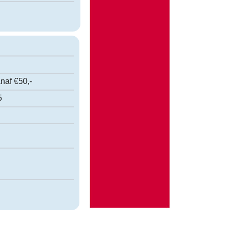
naf €50,-
5