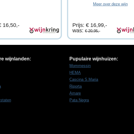
Meer over deze wijn
€ 16,50,-
Prijs: € 16,99,-
was:
€ 20,95,-
re wijnlanden:
Pupulaire wijnhuizen:
Mommessin
HEMA
Cascina S.Maria
a
Riporta
Amare
 staten
Pata Negra