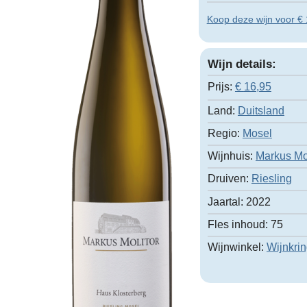
Koop deze wijn voor € 1
Wijn details:
Prijs:
€
16,95
Land:
Duitsland
Regio:
Mosel
Wijnhuis:
Markus Mol
Druiven:
Riesling
Jaartal:
2022
Fles inhoud:
75
Wijnwinkel:
Wijnkri