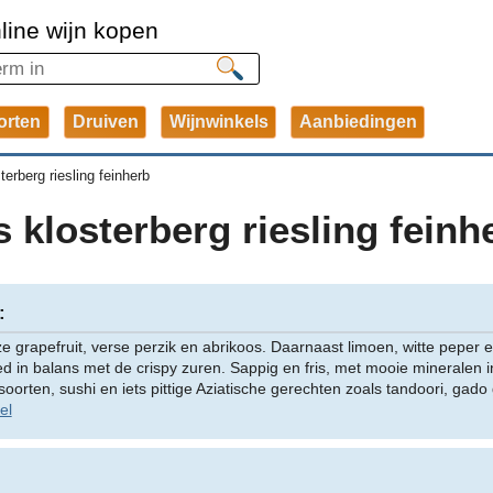
line wijn kopen
orten
Druiven
Wijnwinkels
Aanbiedingen
erberg riesling feinherb
 klosterberg riesling feinh
:
ze grapefruit, verse perzik en abrikoos. Daarnaast limoen, witte peper 
oed in balans met de crispy zuren. Sappig en fris, met mooie mineralen 
issoorten, sushi en iets pittige Aziatische gerechten zoals tandoori, gad
el