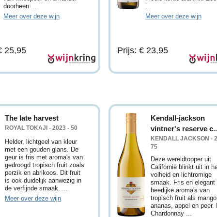
doorheen ...
...
Meer over deze wijn
Meer over deze wijn
 € 25,95
Prijs: € 23,95
The late harvest
Kendall-jackson
ROYAL TOKAJI - 2023 - 50
vintner's reserve c..
KENDALL JACKSON - 2
Helder, lichtgeel van kleur
75
met een gouden glans. De
geur is fris met aroma's van
Deze wereldtopper uit
gedroogd tropisch fruit zoals
Californië blinkt uit in h
perzik en abrikoos. Dit fruit
volheid en lichtromige
is ook duidelijk aanwezig in
smaak. Fris en elegant
de verfijnde smaak. ...
heerlijke aroma's van
tropisch fruit als mango
Meer over deze wijn
ananas, appel en peer.
Chardonnay ...