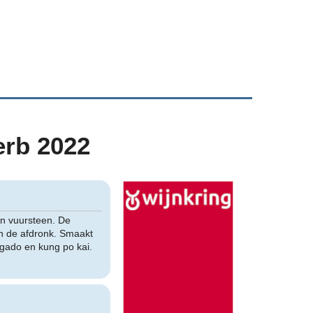
erb 2022
en vuursteen. De
in de afdronk. Smaakt
o gado en kung po kai.