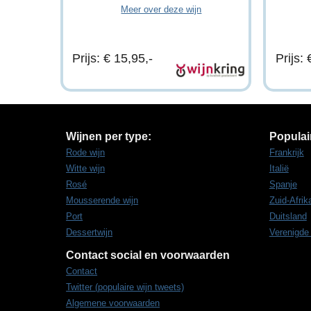
Meer over deze wijn
Prijs: € 15,95,-
Prijs: 
Wijnen per type:
Populai
Rode wijn
Frankrijk
Witte wijn
Italië
Rosé
Spanje
Mousserende wijn
Zuid-Afrik
Port
Duitsland
Dessertwijn
Verenigde
Contact social en voorwaarden
Contact
Twitter (populaire wijn tweets)
Algemene voorwaarden