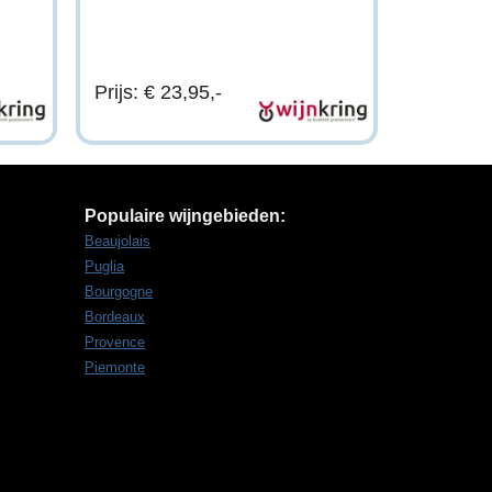
Prijs: € 23,95,-
Populaire wijngebieden:
Beaujolais
Puglia
Bourgogne
Bordeaux
Provence
Piemonte