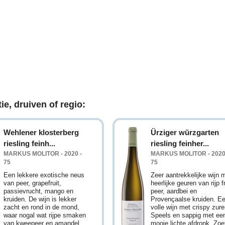
ie, druiven of regio:
Wehlener klosterberg
Ürziger würzgarten
riesling feinh...
riesling feinher...
MARKUS MOLITOR - 2020 -
MARKUS MOLITOR - 2020
75
75
Een lekkere exotische neus
Zeer aantrekkelijke wijn 
van peer, grapefruit,
heerlijke geuren van rijp fr
passievrucht, mango en
peer, aardbei en
kruiden. De wijn is lekker
Provençaalse kruiden. E
zacht en rond in de mond,
volle wijn met crispy zure
waar nogal wat rijpe smaken
Speels en sappig met ee
van kweepeer en amandel
mooie lichte afdronk. Zoe