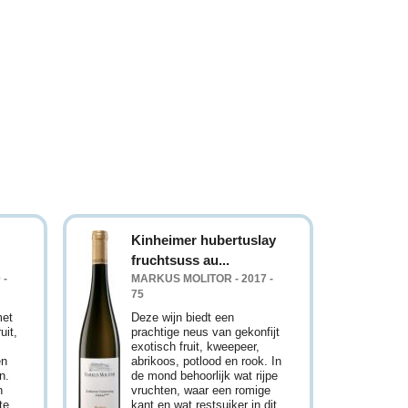
Kinheimer hubertuslay
fruchtsuss au...
 -
MARKUS MOLITOR - 2017 -
75
met
Deze wijn biedt een
uit,
prachtige neus van gekonfijt
exotisch fruit, kweepeer,
en
abrikoos, potlood en rook. In
n.
de mond behoorlijk wat rijpe
n
vruchten, waar een romige
te
kant en wat restsuiker in dit