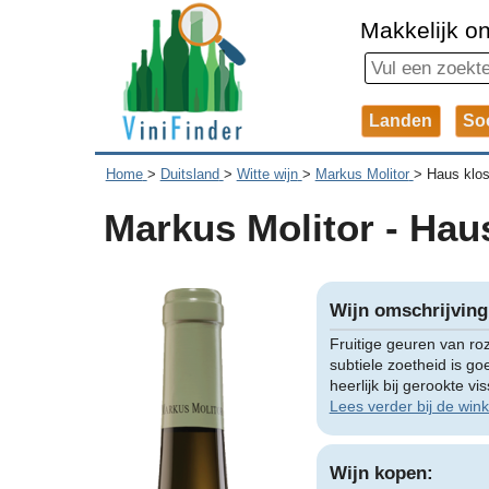
Makkelijk on
Landen
So
Home
>
Duitsland
>
Witte wijn
>
Markus Molitor
>
Haus klost
Markus Molitor - Haus
Wijn omschrijving
Fruitige geuren van ro
subtiele zoetheid is g
heerlijk bij gerookte v
Lees verder bij de wink
Wijn kopen: