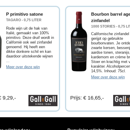
P primitivo satone
Bourbon barrel ag
TAGARO - 0,75 LITER
zinfandel
1000 STORIES - 0,75 L
Rode wijn uit de hak van
Italië, gemaakt van 100%
Californische zinfandel
primitivo. Deze druif wordt in
gerijpt op gebruikte
Californië ook wel zinfandel
bourbonvaten. Je ontd
genoemd. Hij heeft een
zwarte kersen, bessen
dikke donkere schil en kan
aardse tonen, steranijs
daardoor uitstekende wijnen
kardemom en crème br
...
Stoer en krachtig met 
karakter. Alcoholperce
Meer over deze wijn
14,5%. Inhoud: 75cl.
Meer over deze wijn
€ 9,29,-
Prijs: € 16,65,-