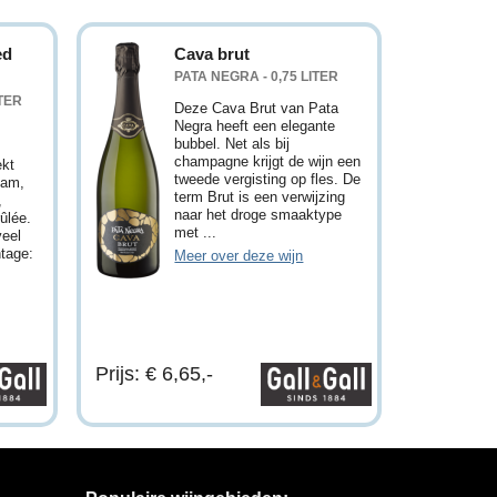
ed
Cava brut
PATA NEGRA - 0,75 LITER
ITER
Deze Cava Brut van Pata
Negra heeft een elegante
bubbel. Net als bij
champagne krijgt de wijn een
ekt
tweede vergisting op fles. De
jam,
term Brut is een verwijzing
,
naar het droge smaaktype
ûlée.
met ...
veel
ntage:
Meer over deze wijn
Prijs: € 6,65,-