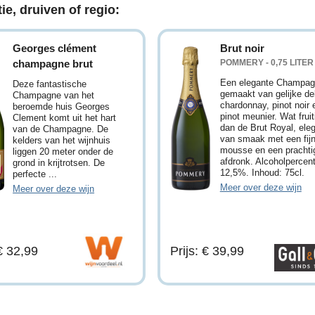
ie, druiven of regio:
Georges clément
Brut noir
champagne brut
POMMERY - 0,75 LITER
Een elegante Champa
Deze fantastische
gemaakt van gelijke de
Champagne van het
chardonnay, pinot noir 
beroemde huis Georges
pinot meunier. Wat fruit
Clement komt uit het hart
dan de Brut Royal, ele
van de Champagne. De
van smaak met een fij
kelders van het wijnhuis
mousse en een prachti
liggen 20 meter onder de
afdronk. Alcoholpercen
grond in krijtrotsen. De
12,5%. Inhoud: 75cl.
perfecte ...
Meer over deze wijn
Meer over deze wijn
 € 32,99
Prijs: € 39,99