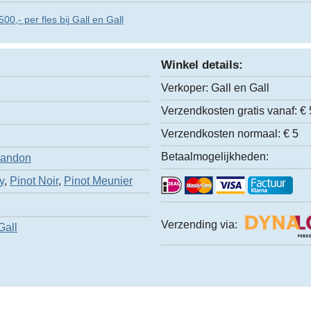
00,- per fles bij Gall en Gall
Winkel details:
Verkoper:
Gall en Gall
Verzendkosten gratis vanaf:
€ 
Verzendkosten normaal:
€ 5
Betaalmogelijkheden:
handon
y
,
Pinot Noir
,
Pinot Meunier
Verzending via:
Gall