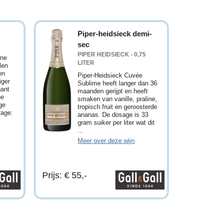
Piper-heidsieck demi-
sec
PIPER HEIDSIECK - 0,75
gne
LITER
len
en
Piper-Heidsieck Cuvée
iger
Sublime heeft langer dan 36
gant
maanden gerijpt en heeft
ne
smaken van vanille, praline,
ge
tropisch fruit en geroosterde
tage:
ananas. De dosage is 33
gram suiker per liter wat dit
...
Meer over deze wijn
Prijs: € 55,-