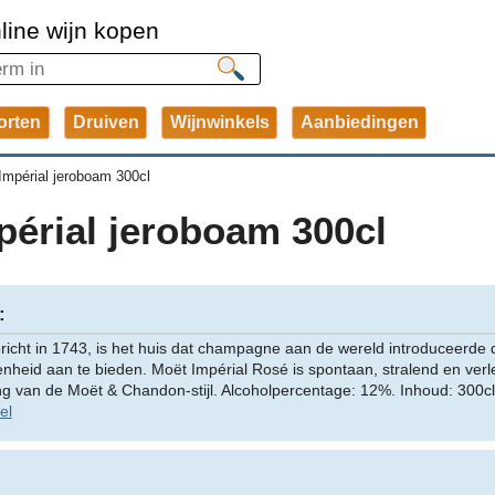
line wijn kopen
orten
Druiven
Wijnwinkels
Aanbiedingen
Impérial jeroboam 300cl
érial jeroboam 300cl
:
icht in 1743, is het huis dat champagne aan de wereld introduceerde 
nheid aan te bieden. Moët Impérial Rosé is spontaan, stralend en verle
g van de Moët & Chandon-stijl. Alcoholpercentage: 12%. Inhoud: 300cl
el