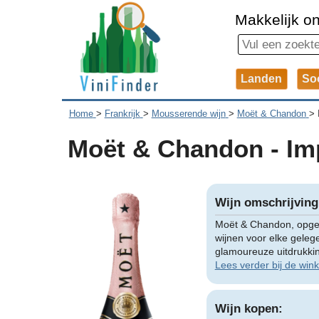
Makkelijk on
Landen
So
Home
>
Frankrijk
>
Mousserende wijn
>
Moët & Chandon
>
Moët & Chandon - Imp
Wijn omschrijving
Moët & Chandon, opger
wijnen voor elke gelege
glamoureuze uitdrukkin
Lees verder bij de wink
Wijn kopen: