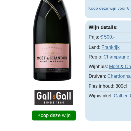
Koop deze wijn voor € 5
Wijn details:
Prijs:
€
500,-
Land:
Frankrijk
Regio:
Champagne
Wijnhuis:
Moët & C
Druiven:
Chardonna
Fles inhoud:
300cl
Wijnwinkel:
Gall en 
Koop deze wijn