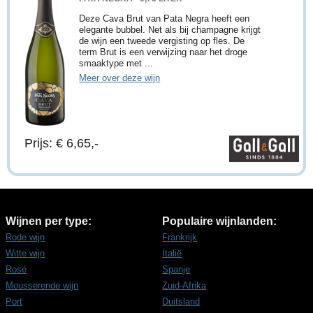
Deze Cava Brut van Pata Negra heeft een
elegante bubbel. Net als bij champagne krijgt
de wijn een tweede vergisting op fles. De
term Brut is een verwijzing naar het droge
smaaktype met ...
Meer over deze wijn
Prijs: € 6,65,-
Wijnen per type:
Populaire wijnlanden:
Rode wijn
Frankrijk
Witte wijn
Italië
Rosé
Spanje
Mousserende wijn
Zuid-Afrika
Port
Duitsland