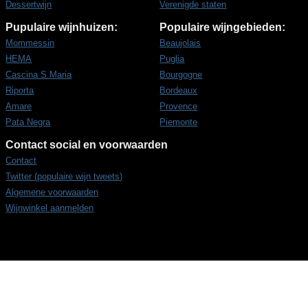
Dessertwijn
Verenigde staten
Pupulaire wijnhuizen:
Populaire wijngebieden:
Mommessin
Beaujolais
HEMA
Puglia
Cascina S.Maria
Bourgogne
Riporta
Bordeaux
Amare
Provence
Pata Negra
Piemonte
Contact social en voorwaarden
Contact
Twitter (populaire wijn tweets)
Algemene voorwaarden
Wijnwinkel aanmelden