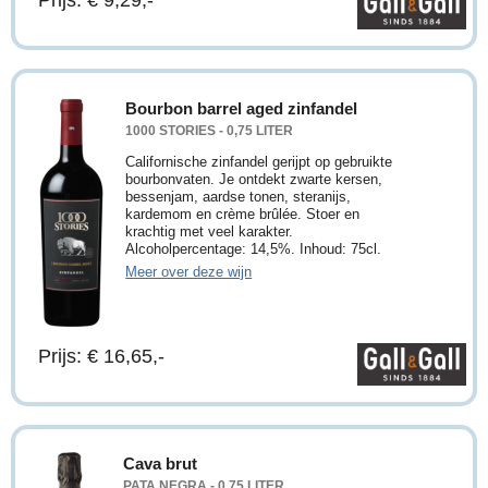
Prijs: € 9,29,-
Bourbon barrel aged zinfandel
1000 STORIES - 0,75 LITER
Californische zinfandel gerijpt op gebruikte
bourbonvaten. Je ontdekt zwarte kersen,
bessenjam, aardse tonen, steranijs,
kardemom en crème brûlée. Stoer en
krachtig met veel karakter.
Alcoholpercentage: 14,5%. Inhoud: 75cl.
Meer over deze wijn
Prijs: € 16,65,-
Cava brut
PATA NEGRA - 0,75 LITER