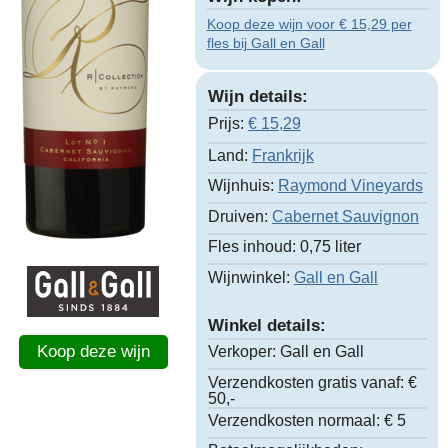
Koop deze wijn voor € 15,29 per
fles bij Gall en Gall
Wijn details:
Prijs:
€
15,29
Land:
Frankrijk
Wijnhuis:
Raymond Vineyards
Druiven:
Cabernet Sauvignon
Fles inhoud:
0,75 liter
Wijnwinkel:
Gall en Gall
Winkel details:
Koop deze wijn
Verkoper:
Gall en Gall
Verzendkosten gratis vanaf:
€
50,-
Verzendkosten normaal:
€ 5