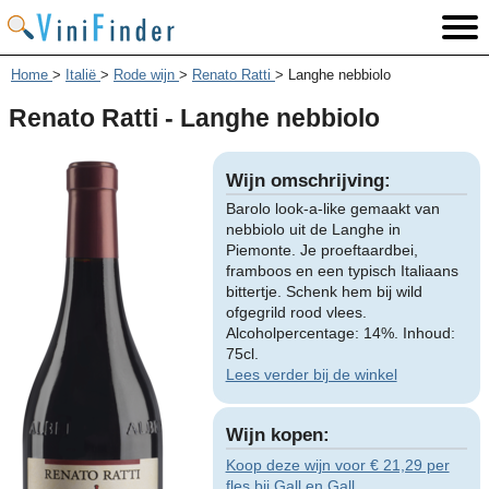
Home
>
Italië
>
Rode wijn
>
Renato Ratti
>
Langhe nebbiolo
Renato Ratti - Langhe nebbiolo
Wijn omschrijving:
Barolo look-a-like gemaakt van
nebbiolo uit de Langhe in
Piemonte. Je proeftaardbei,
framboos en een typisch Italiaans
bittertje. Schenk hem bij wild
ofgegrild rood vlees.
Alcoholpercentage: 14%. Inhoud:
75cl.
Lees verder bij de winkel
Wijn kopen:
Koop deze wijn voor € 21,29 per
fles bij Gall en Gall