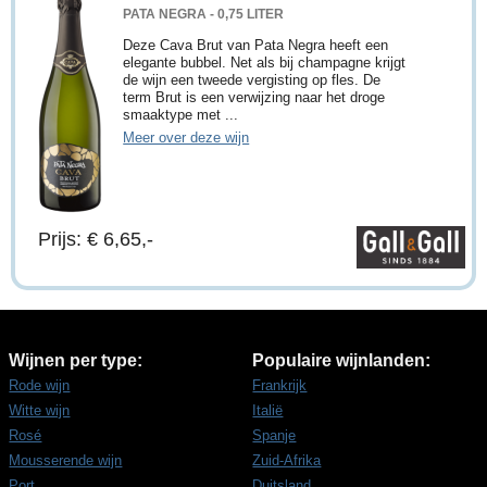
PATA NEGRA - 0,75 LITER
Deze Cava Brut van Pata Negra heeft een
elegante bubbel. Net als bij champagne krijgt
de wijn een tweede vergisting op fles. De
term Brut is een verwijzing naar het droge
smaaktype met ...
Meer over deze wijn
Prijs: € 6,65,-
Wijnen per type:
Populaire wijnlanden:
Rode wijn
Frankrijk
Witte wijn
Italië
Rosé
Spanje
Mousserende wijn
Zuid-Afrika
Port
Duitsland