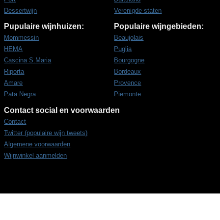
Dessertwijn
Verenigde staten
Pupulaire wijnhuizen:
Populaire wijngebieden:
Mommessin
Beaujolais
HEMA
Puglia
Cascina S.Maria
Bourgogne
Riporta
Bordeaux
Amare
Provence
Pata Negra
Piemonte
Contact social en voorwaarden
Contact
Twitter (populaire wijn tweets)
Algemene voorwaarden
Wijnwinkel aanmelden