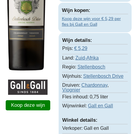
Wijn kopen:
Koop deze wijn voor € 5,29 per
fles bij Gall en Gall
Wijn details:
Prijs:
€
5,29
Land:
Zuid-Afrika
Regio:
Stellenbosch
Wijnhuis:
Stellenbosch Drive
Druiven:
Chardonnay
,
Viognier
Fles inhoud:
0,75 liter
Koop deze wijn
Wijnwinkel:
Gall en Gall
Winkel details:
Verkoper:
Gall en Gall