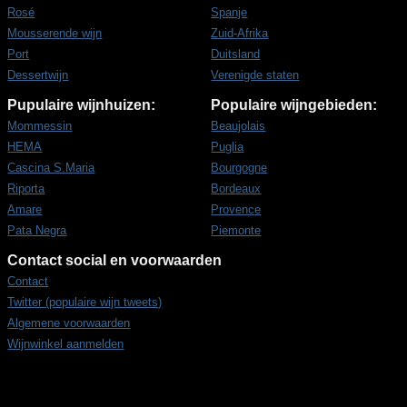
Rosé
Spanje
Mousserende wijn
Zuid-Afrika
Port
Duitsland
Dessertwijn
Verenigde staten
Pupulaire wijnhuizen:
Populaire wijngebieden:
Mommessin
Beaujolais
HEMA
Puglia
Cascina S.Maria
Bourgogne
Riporta
Bordeaux
Amare
Provence
Pata Negra
Piemonte
Contact social en voorwaarden
Contact
Twitter (populaire wijn tweets)
Algemene voorwaarden
Wijnwinkel aanmelden