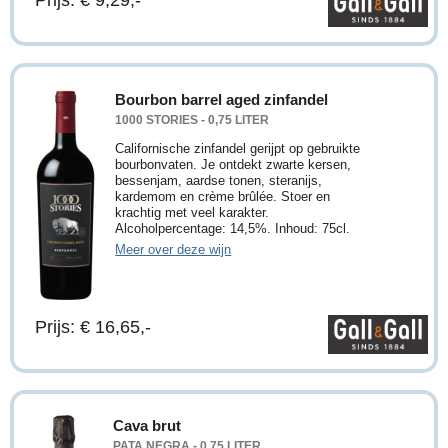
Prijs: € 9,29,-
Bourbon barrel aged zinfandel
1000 STORIES - 0,75 LITER
Californische zinfandel gerijpt op gebruikte
bourbonvaten. Je ontdekt zwarte kersen,
bessenjam, aardse tonen, steranijs,
kardemom en crème brûlée. Stoer en
krachtig met veel karakter.
Alcoholpercentage: 14,5%. Inhoud: 75cl.
Meer over deze wijn
Prijs: € 16,65,-
Cava brut
PATA NEGRA - 0,75 LITER