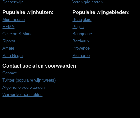
Dessertwijn
Verenigde staten
Pupulaire wijnhuizen:
Populaire wijngebieden:
Mommessin
Beaujolais
HEMA
Puglia
Cascina S.Maria
Bourgogne
Riporta
Bordeaux
Amare
Provence
Pata Negra
Piemonte
Contact social en voorwaarden
Contact
Twitter (populaire wijn tweets)
Algemene voorwaarden
Wijnwinkel aanmelden