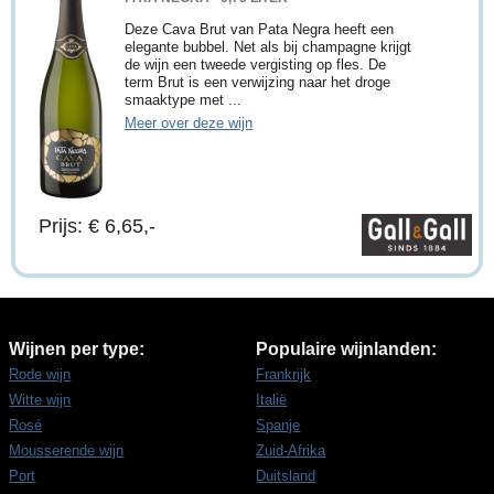
Deze Cava Brut van Pata Negra heeft een
elegante bubbel. Net als bij champagne krijgt
de wijn een tweede vergisting op fles. De
term Brut is een verwijzing naar het droge
smaaktype met ...
Meer over deze wijn
Prijs: € 6,65,-
Wijnen per type:
Populaire wijnlanden:
Rode wijn
Frankrijk
Witte wijn
Italië
Rosé
Spanje
Mousserende wijn
Zuid-Afrika
Port
Duitsland