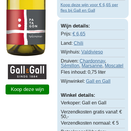
Koop deze wijn voor € 6,65 per
fles bij Gall en Gall
Wijn details:
Prijs:
€
6,65
Land:
Chili
Wijnhuis:
Valdivieso
Druiven:
Chardonnay
,
Sémillon
,
Marsanne
,
Moscatel
Fles inhoud:
0,75 liter
Wijnwinkel:
Gall en Gall
Koop deze wijn
Winkel details:
Verkoper:
Gall en Gall
Verzendkosten gratis vanaf:
€
50,-
Verzendkosten normaal:
€ 5