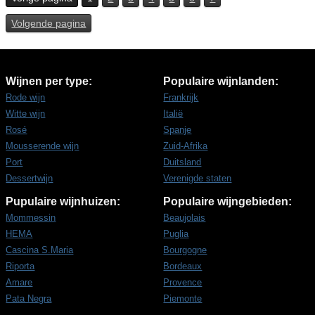
Volgende pagina
Wijnen per type:
Populaire wijnlanden:
Rode wijn
Frankrijk
Witte wijn
Italië
Rosé
Spanje
Mousserende wijn
Zuid-Afrika
Port
Duitsland
Dessertwijn
Verenigde staten
Pupulaire wijnhuizen:
Populaire wijngebieden:
Mommessin
Beaujolais
HEMA
Puglia
Cascina S.Maria
Bourgogne
Riporta
Bordeaux
Amare
Provence
Pata Negra
Piemonte