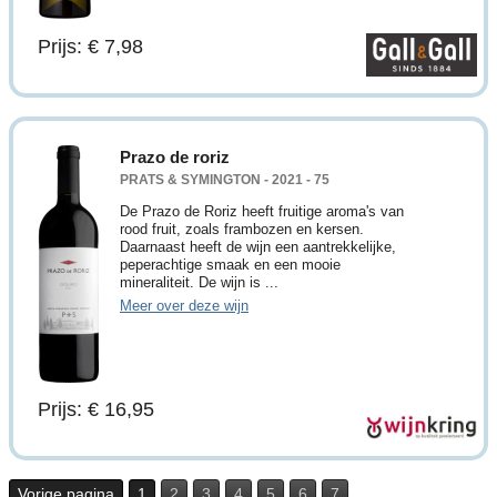
Prijs: € 7,98
Prazo de roriz
PRATS & SYMINGTON - 2021 - 75
De Prazo de Roriz heeft fruitige aroma's van
rood fruit, zoals frambozen en kersen.
Daarnaast heeft de wijn een aantrekkelijke,
peperachtige smaak en een mooie
mineraliteit. De wijn is ...
Meer over deze wijn
Prijs: € 16,95
Vorige pagina
1
2
3
4
5
6
7