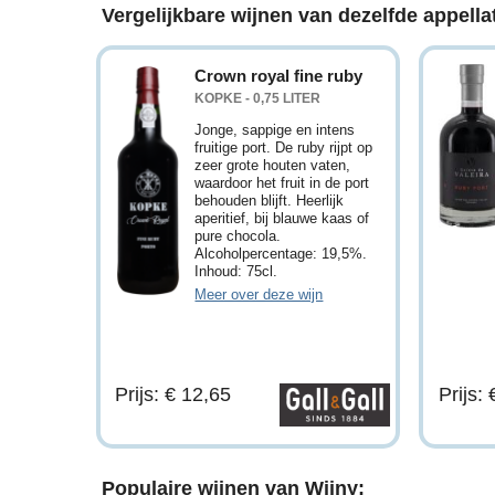
Vergelijkbare wijnen van dezelfde appellat
Crown royal fine ruby
KOPKE - 0,75 LITER
Jonge, sappige en intens
fruitige port. De ruby rijpt op
zeer grote houten vaten,
waardoor het fruit in de port
behouden blijft. Heerlijk
aperitief, bij blauwe kaas of
pure chocola.
Alcoholpercentage: 19,5%.
Inhoud: 75cl.
Meer over deze wijn
Prijs: € 12,65
Prijs:
Populaire wijnen van Wijny: