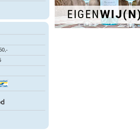
50,-
5