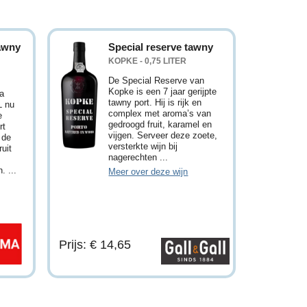
tawny
Special reserve tawny
KOPKE - 0,75 LITER
De Special Reserve van
Kopke is een 7 jaar gerijpte
a
tawny port. Hij is rijk en
L nu
complex met aroma’s van
e
gedroogd fruit, karamel en
rt
vijgen. Serveer deze zoete,
 de
versterkte wijn bij
uit
nagerechten ...
 ...
Meer over deze wijn
Prijs: € 14,65