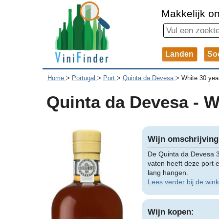
Makkelijk on
Landen
So
Home
>
Portugal
>
Port
>
Quinta da Devesa
>
White 30 year
Quinta da Devesa - Wh
Wijn omschrijving
De Quinta da Devesa 30
vaten heeft deze port 
lang hangen.
Lees verder bij de wink
Wijn kopen: