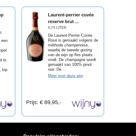
op
Laurent-perrier cuvée
reserve brut ...
0,75 LITER
R
De Laurent-Perrier Cuvée
Rosé is gemaakt volgens de
 een
méthode champenoise,
waarbij de tweede gisting
ppel
van de wijn op fles plaats
vindt. De champagne wordt
d te
gemaakt van 100% pinot
noir. De ...
, kip
Meer over deze wijn
Prijs: € 89,95,-