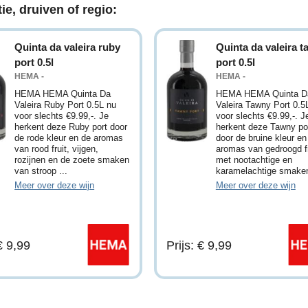
ie, druiven of regio:
Quinta da valeira ruby
Quinta da valeira 
port 0.5l
port 0.5l
HEMA -
HEMA -
HEMA HEMA Quinta Da
HEMA HEMA Quinta D
Valeira Ruby Port 0.5L nu
Valeira Tawny Port 0.5
voor slechts €9.99,-. Je
voor slechts €9.99,-. J
herkent deze Ruby port door
herkent deze Tawny po
de rode kleur en de aromas
door de bruine kleur en
van rood fruit, vijgen,
aromas van gedroogd fr
rozijnen en de zoete smaken
met nootachtige en
van stroop ...
karamelachtige smaken.
Meer over deze wijn
Meer over deze wijn
 € 9,99
Prijs: € 9,99