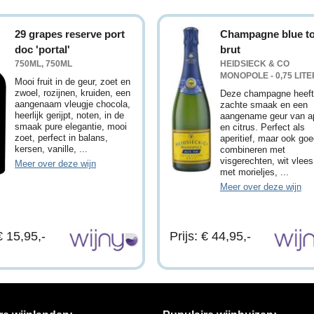
29 grapes reserve port
Champagne blue t
doc 'portal'
brut
750ML, 750ML
HEIDSIECK & CO
MONOPOLE - 0,75 LITE
Mooi fruit in de geur, zoet en
zwoel, rozijnen, kruiden, een
Deze champagne heeft
aangenaam vleugje chocola,
zachte smaak en een
heerlijk gerijpt, noten, in de
aangename geur van a
smaak pure elegantie, mooi
en citrus. Perfect als
zoet, perfect in balans,
aperitief, maar ook goe
kersen, vanille, ...
combineren met
visgerechten, wit vlees
Meer over deze wijn
met morieljes, ...
Meer over deze wijn
€ 15,95,-
Prijs: € 44,95,-