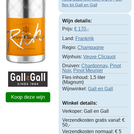
fles bij Gall en Gall
Wijn details:
Prijs:
€
170,-
Land:
Frankrijk
Regio:
Champagne
Wijnhuis:
Veuve Clicquot
Druiven:
Chardonnay
,
Pinot
Noir
,
Pinot Meunier
Fles inhoud:
1,5 liter
(Magnum)
Wijnwinkel:
Gall en Gall
Koop deze wijn
Winkel details:
Verkoper:
Gall en Gall
Verzendkosten gratis vanaf:
€
50,-
Verzendkosten normaal:
€ 5