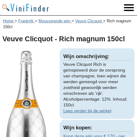
Home
>
Frankrijk
>
Mousserende wijn
>
Veuve Clicquot
>
Rich magnum
150cl
Veuve Clicquot - Rich magnum 150cl
Wijn omschrijving:
Veuve Clicquot Rich is
geïnspireerd door de oorsprong
van champagne, toen wijnen die
werden gemengd voor meer
zoetheid gewoonlijk werden
omschreven als 'rijk'.
Alcoholpercentage: 12%. Inhoud:
150cl.
Lees verder bij de winkel
Wijn kopen:
Koop deze wijn voor € 170,- per