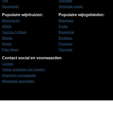
Port
Duitsland
Dessertwijn
Verenigde staten
Pupulaire wijnhuizen:
Populaire wijngebieden:
Mommessin
Beaujolais
HEMA
Puglia
Cascina S.Maria
Bourgogne
Riporta
Bordeaux
Amare
Provence
Pata Negra
Piemonte
Contact social en voorwaarden
Contact
Twitter (populaire wijn tweets)
Algemene voorwaarden
Wijnwinkel aanmelden