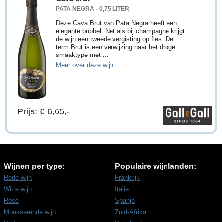
PATA NEGRA - 0,75 LITER
Deze Cava Brut van Pata Negra heeft een
elegante bubbel. Net als bij champagne krijgt
de wijn een tweede vergisting op fles. De
term Brut is een verwijzing naar het droge
smaaktype met ...
Meer over deze wijn
Prijs: € 6,65,-
Wijnen per type:
Populaire wijnlanden:
Rode wijn
Frankrijk
Witte wijn
Italië
Rosé
Spanje
Mousserende wijn
Zuid-Afrika