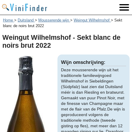
Home
>
Duitsland
>
Mousserende wijn
>
Weingut Wilhelmshof
>
Sekt
blanc de noirs brut 2022
Weingut Wilhelmshof - Sekt blanc de
noirs brut 2022
Wijn omschrijving:
Deze mousserende wijn uit het
traditionele familiewijngoed
Wilhelmshof in Siebeldingen
(Südpfalz) laat zien dat Duitsland
méér is dan Riesling en bratwurst.
Gemaakt van puur Pinot Noir, met
de finesse van Champagne maar
met de flair van de Pfalz.De wijn is
geproduceerd volgens de
traditionele methode (tweede
gisting op fles), met meer dan 12
maanden rijping sur lie. Daardoor