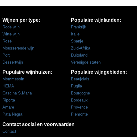
Wijnen per type:
Populaire wijnlanden:
Rode wijn
Frankrijk
Witte wijn
Italië
Rosé
Spanje
Mousserende wijn
Zuid-Afrika
Port
Duitsland
Dessertwijn
Verenigde staten
Pupulaire wijnhuizen:
Populaire wijngebieden:
Mommessin
Beaujolais
HEMA
Puglia
Cascina S.Maria
Bourgogne
Riporta
Bordeaux
Amare
Provence
Pata Negra
Piemonte
Contact social en voorwaarden
Contact