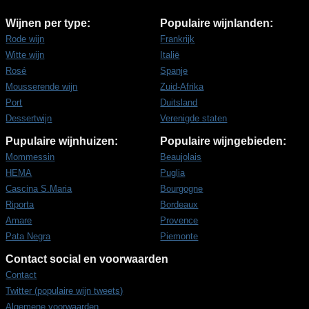
Wijnen per type:
Populaire wijnlanden:
Rode wijn
Frankrijk
Witte wijn
Italië
Rosé
Spanje
Mousserende wijn
Zuid-Afrika
Port
Duitsland
Dessertwijn
Verenigde staten
Pupulaire wijnhuizen:
Populaire wijngebieden:
Mommessin
Beaujolais
HEMA
Puglia
Cascina S.Maria
Bourgogne
Riporta
Bordeaux
Amare
Provence
Pata Negra
Piemonte
Contact social en voorwaarden
Contact
Twitter (populaire wijn tweets)
Algemene voorwaarden