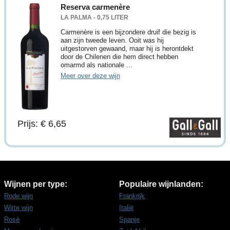
Reserva carmenère
LA PALMA - 0,75 LITER
Carmenère is een bijzondere druif die bezig is
aan zijn tweede leven. Ooit was hij
uitgestorven gewaand, maar hij is herontdekt
door de Chilenen die hem direct hebben
omarmd als nationale ...
Meer over deze wijn
Prijs: € 6,65
Wijnen per type:
Populaire wijnlanden:
Rode wijn
Frankrijk
Witte wijn
Italië
Rosé
Spanje