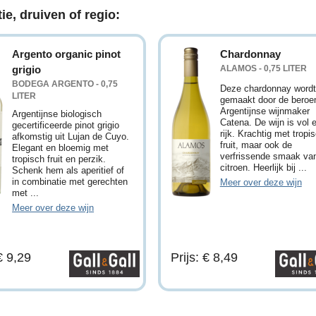
ie, druiven of regio:
Argento organic pinot
Chardonnay
grigio
ALAMOS - 0,75 LITER
BODEGA ARGENTO - 0,75
Deze chardonnay wordt
LITER
gemaakt door de bero
Argentijnse wijnmaker
Argentijnse biologisch
Catena. De wijn is vol 
gecertificeerde pinot grigio
rijk. Krachtig met tropi
afkomstig uit Lujan de Cuyo.
fruit, maar ook de
Elegant en bloemig met
verfrissende smaak va
tropisch fruit en perzik.
citroen. Heerlijk bij ...
Schenk hem als aperitief of
in combinatie met gerechten
Meer over deze wijn
met ...
Meer over deze wijn
 € 9,29
Prijs: € 8,49