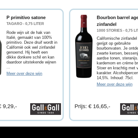
P primitivo satone
Bourbon barrel ag
TAGARO - 0,75 LITER
zinfandel
1000 STORIES - 0,75 L
Rode wijn uit de hak van
Italië, gemaakt van 100%
Californische zinfandel
primitivo. Deze druif wordt in
gerijpt op gebruikte
Californië ook wel zinfandel
bourbonvaten. Je ontd
genoemd. Hij heeft een
zwarte kersen, bessen
dikke donkere schil en kan
aardse tonen, steranijs
daardoor uitstekende wijnen
kardemom en crème br
...
Stoer en krachtig met 
karakter. Alcoholperce
Meer over deze wijn
14,5%. Inhoud: 75cl.
Meer over deze wijn
€ 9,29,-
Prijs: € 16,65,-