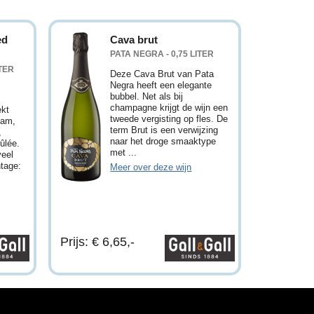
ed
Cava brut
PATA NEGRA - 0,75 LITER
ITER
Deze Cava Brut van Pata
Negra heeft een elegante
bubbel. Net als bij
champagne krijgt de wijn een
ekt
tweede vergisting op fles. De
jam,
term Brut is een verwijzing
,
naar het droge smaaktype
ûlée.
met ...
veel
ntage:
Meer over deze wijn
Prijs: € 6,65,-