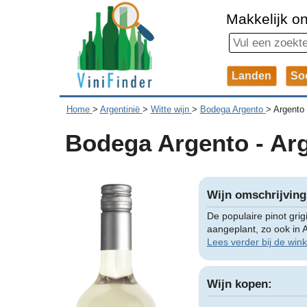
Makkelijk on
Landen
So
Home
>
Argentinië
>
Witte wijn
>
Bodega Argento
>
Argento 
Bodega Argento - Arg
Wijn omschrijving
De populaire pinot grigi
aangeplant, zo ook in A
Lees verder bij de wink
Wijn kopen: