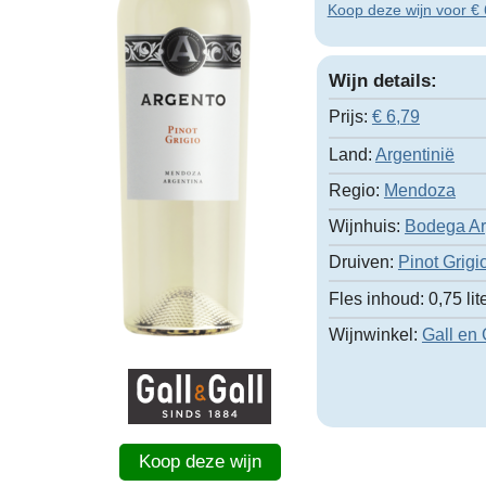
Koop deze wijn voor € 6
Wijn details:
Prijs:
€
6,79
Land:
Argentinië
Regio:
Mendoza
Wijnhuis:
Bodega Ar
Druiven:
Pinot Grigi
Fles inhoud:
0,75 lit
Wijnwinkel:
Gall en 
Koop deze wijn