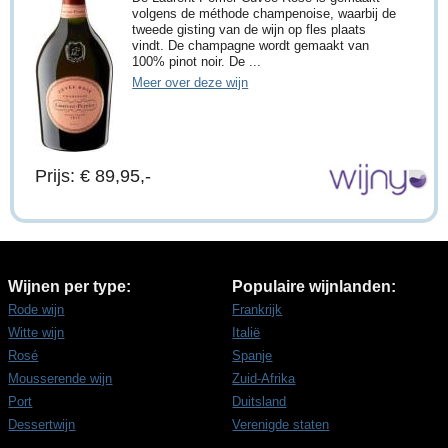
volgens de méthode champenoise, waarbij de
tweede gisting van de wijn op fles plaats
vindt. De champagne wordt gemaakt van
100% pinot noir. De ...
Meer over deze wijn
Prijs: € 89,95,-
Wijnen per type:
Populaire wijnlanden:
Rode wijn
Frankrijk
Witte wijn
Italië
Rosé
Spanje
Mousserende wijn
Zuid-Afrika
Port
Duitsland
Dessertwijn
Verenigde staten