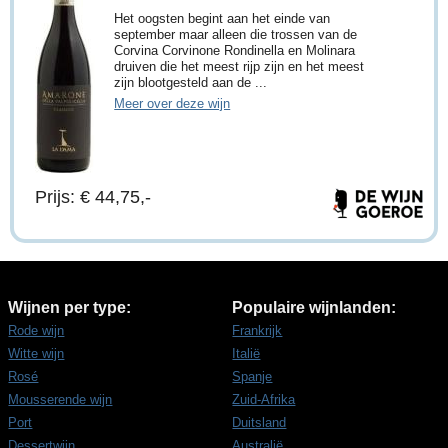
Het oogsten begint aan het einde van
september maar alleen die trossen van de
Corvina Corvinone Rondinella en Molinara
druiven die het meest rijp zijn en het meest
zijn blootgesteld aan de ...
Meer over deze wijn
Prijs: € 44,75,-
Wijnen per type:
Populaire wijnlanden:
Rode wijn
Frankrijk
Witte wijn
Italië
Rosé
Spanje
Mousserende wijn
Zuid-Afrika
Port
Duitsland
Dessertwijn
Australië