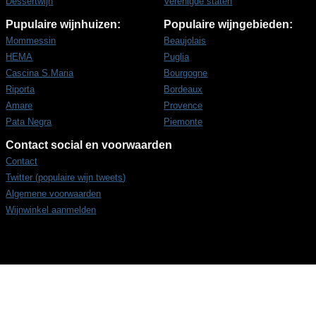
Dessertwijn
Verenigde staten
Pupulaire wijnhuizen:
Populaire wijngebieden:
Mommessin
Beaujolais
HEMA
Puglia
Cascina S.Maria
Bourgogne
Riporta
Bordeaux
Amare
Provence
Pata Negra
Piemonte
Contact social en voorwaarden
Contact
Twitter (populaire wijn tweets)
Algemene voorwaarden
Wijnwinkel aanmelden