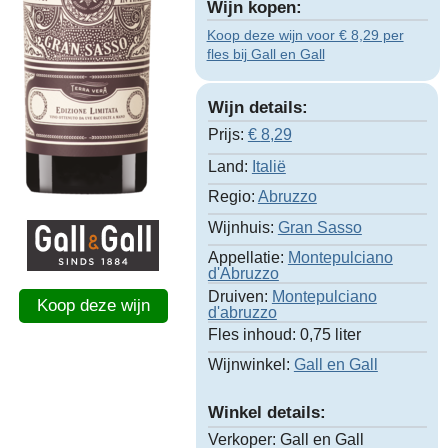
Wijn kopen:
Koop deze wijn voor € 8,29 per
fles bij Gall en Gall
Wijn details:
Prijs:
€
8,29
Land:
Italië
Regio:
Abruzzo
Wijnhuis:
Gran Sasso
Appellatie:
Montepulciano
d'Abruzzo
Druiven:
Montepulciano
Koop deze wijn
d'abruzzo
Fles inhoud:
0,75 liter
Wijnwinkel:
Gall en Gall
Winkel details:
Verkoper:
Gall en Gall