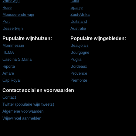
Witte wijn
Italië
Rosé
Spanje
Mousserende wijn
Zuid-Afrika
Port
Duitsland
Dessertwijn
Australië
Pupulaire wijnhuizen:
Populaire wijngebieden:
Mommessin
Beaujolais
HEMA
Bourgogne
Cascina S.Maria
Puglia
Riporta
Bordeaux
Amare
Provence
Cap Royal
Piemonte
Contact social en voorwaarden
Contact
Twitter (populaire wijn tweets)
Algemene voorwaarden
Wijnwinkel aanmelden