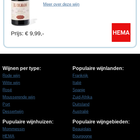
Meer over deze wijn
Prijs: € 9,99,-
Wijnen per type:
Populaire wijnlanden:
Rode wijn
Frankrijk
Witte wijn
Italië
Rosé
Spanje
Mousserende wijn
Zuid-Afrika
Port
Duitsland
Dessertwijn
Australië
Pupulaire wijnhuizen:
Populaire wijngebieden:
Mommessin
Beaujolais
HEMA
Bourgogne