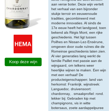
aan verse boter. Deze wijn vertelt
het verhaal van een bijzonder
stukje terroir en eeuwenoude
tradities, gecombineerd met
moderne innovaties. Al sinds de
17e eeuw heeft het landgoed, toen
bekend als Régis Mont, een rijke
geschiedenis. Het ligt tussen
Poilhes en Nissan-Lez-Ensérune,
omgeven door oude ruïnes die de
Romeinse geschiedenis laten zien.
Al vier generaties lang werkt de
familie Paillet met passie aan de
Koop deze wijn
wijngaard, om telkens weer
heerlijke wijnen te maken. Een wijn
met een verhaal! De
producteigenschappen: land van
herkomst: Frankrijk. wijnstreek:
Languedoc. druivensoort:
chardonnay, . smaakprofiel: rond.
lekker bij: Gebraden kip met
champignons, vis in witte
botersaus, zoete aardappelpuree