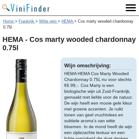
Home
>
Frankrijk
>
Witte wijn
>
HEMA
>
Cos marty wooded chardonnay
0.75l
HEMA - Cos marty wooded chardonnay
0.75l
Wijn omschrijving:
HEMA HEMA Cos Marty Wooded
Chardonnay 0.75L nu voor slechts
€6.99,-. Cos Marty is een
biologische wijn uit Zuid-Frankrijk,
gemaakt met liefde voor de natuur.
De wijn heeft een mooie gele kleur
met groene accenten. Je ruikt
tonen van geel vruchtvlees en
subtiele aroma's van witte
bloemen. In de mond heeft de wijn
een zijdezachte textuur en een
lichte romigheid die doet denken