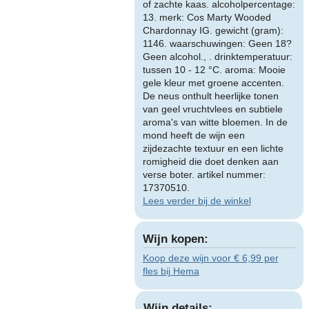
of zachte kaas. alcoholpercentage:
13. merk: Cos Marty Wooded
Chardonnay IG. gewicht (gram):
1146. waarschuwingen: Geen 18?
Geen alcohol., . drinktemperatuur:
tussen 10 - 12 °C. aroma: Mooie
gele kleur met groene accenten.
De neus onthult heerlijke tonen
van geel vruchtvlees en subtiele
aroma's van witte bloemen. In de
mond heeft de wijn een
zijdezachte textuur en een lichte
romigheid die doet denken aan
verse boter. artikel nummer:
17370510.
Lees verder bij de winkel
Wijn kopen:
Koop deze wijn voor € 6,99 per
fles bij Hema
Wijn details: