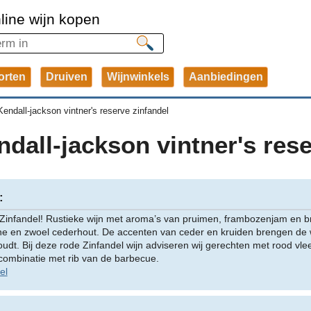
line wijn kopen
orten
Druiven
Wijnwinkels
Aanbiedingen
Kendall-jackson vintner's reserve zinfandel
dall-jackson vintner's res
:
 Zinfandel! Rustieke wijn met aroma’s van pruimen, frambozenjam en
nine en zwoel cederhout. De accenten van ceder en kruiden brengen de 
udt. Bij deze rode Zinfandel wijn adviseren wij gerechten met rood vlee
combinatie met rib van de barbecue.
el