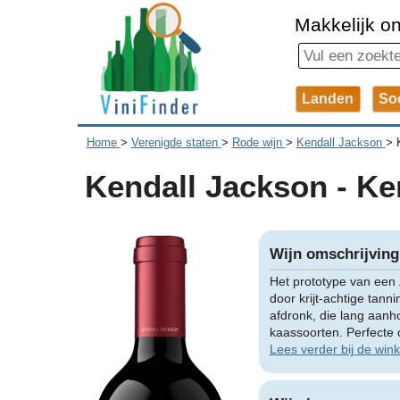
Makkelijk on
Landen
So
Home
>
Verenigde staten
>
Rode wijn
>
Kendall Jackson
>
Kendall Jackson - Ken
Wijn omschrijving
Het prototype van een
door krijt-achtige tan
afdronk, die lang aanho
kaassoorten. Perfecte 
Lees verder bij de wink