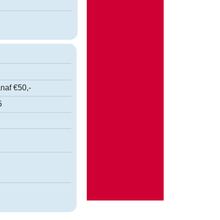
naf €50,-
5