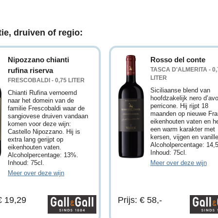
ie, druiven of regio:
Nipozzano chianti
Rosso del conte
rufina riserva
TASCA D'ALMERITA - 0,
LITER
FRESCOBALDI - 0,75 LITER
Siciliaanse blend van
Chianti Rufina vernoemd
hoofdzakelijk nero d’avo
naar het domein van de
perricone. Hij rijpt 18
familie Frescobaldi waar de
maanden op nieuwe Fra
sangiovese druiven vandaan
eikenhouten vaten en he
komen voor deze wijn:
een warm karakter met
Castello Nipozzano. Hij is
kersen, vijgen en vanille
extra lang gerijpt op
Alcoholpercentage: 14,
eikenhouten vaten.
Inhoud: 75cl.
Alcoholpercentage: 13%.
Inhoud: 75cl.
Meer over deze wijn
Meer over deze wijn
 € 19,29
Prijs: € 58,-