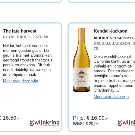
The late harvest
Kendall-jackson
ROYAL TOKAJI - 2023 - 50
vintner's reserve c..
KENDALL JACKSON - 2
Helder, lichtgeel van kleur
75
met een gouden glans. De
geur is fris met aroma's van
Deze wereldtopper uit
gedroogd tropisch fruit zoals
Californië blinkt uit in h
perzik en abrikoos. Dit fruit
volheid en lichtromige
is ook duidelijk aanwezig in
smaak. Fris en elegant
de verfijnde smaak. ...
heerlijke aroma's van
tropisch fruit als mango
Meer over deze wijn
ananas, appel en peer.
Chardonnay ...
Meer over deze wijn
€ 16,50,-
Prijs: € 16,99,-
was:
€ 20,95,-