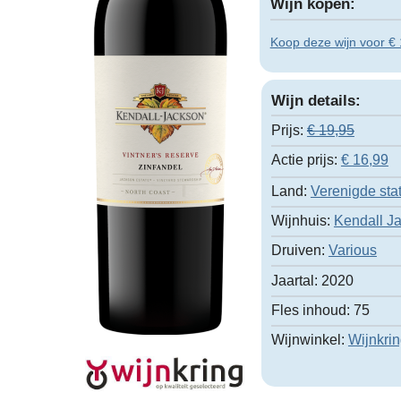
Wijn kopen:
Koop deze wijn voor € 1
Wijn details:
Prijs:
€ 19,95
Actie prijs:
€
16,99
Land:
Verenigde sta
Wijnhuis:
Kendall J
Druiven:
Various
Jaartal:
2020
Fles inhoud:
75
Wijnwinkel:
Wijnkri