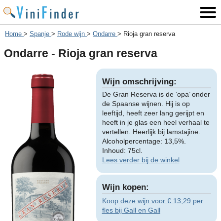
Home
>
Spanje
>
Rode wijn
>
Ondarre
>
Rioja gran reserva
Ondarre - Rioja gran reserva
Wijn omschrijving:
De Gran Reserva is de ‘opa’ onder
de Spaanse wijnen. Hij is op
leeftijd, heeft zeer lang gerijpt en
heeft in je glas een heel verhaal te
vertellen. Heerlijk bij lamstajine.
Alcoholpercentage: 13,5%.
Inhoud: 75cl.
Lees verder bij de winkel
Wijn kopen:
Koop deze wijn voor € 13,29 per
fles bij Gall en Gall