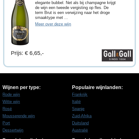
elegante bubbel. Net als bij champagne krijgt
de wijn een tweede vergisting op fles. De
term Brut is een verwijzing naar het droge
smaaktype met ...
Meer over deze wijn
Prijs: € 6,65,-
Wijnen per type:
Populaire wijnlanden:
Rode wijn
Frankrijk
Witte wijn
Italië
Rosé
Spanje
Mousserende wijn
Zuid-Afrika
Port
Duitsland
Dessertwijn
Australië