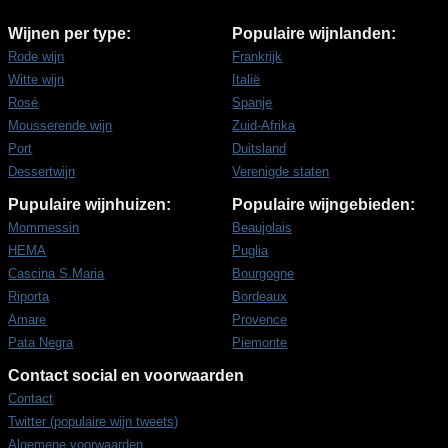
Wijnen per type:
Populaire wijnlanden:
Rode wijn
Frankrijk
Witte wijn
Italië
Rosé
Spanje
Mousserende wijn
Zuid-Afrika
Port
Duitsland
Dessertwijn
Verenigde staten
Pupulaire wijnhuizen:
Populaire wijngebieden:
Mommessin
Beaujolais
HEMA
Puglia
Cascina S.Maria
Bourgogne
Riporta
Bordeaux
Amare
Provence
Pata Negra
Piemonte
Contact social en voorwaarden
Contact
Twitter (populaire wijn tweets)
Algemene voorwaarden