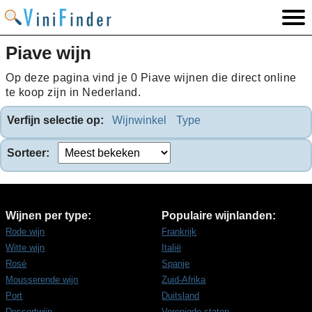
Piave wijn
Op deze pagina vind je 0 Piave wijnen die direct online
te koop zijn in Nederland.
Verfijn selectie op:
Wijnwinkel
Type
Sorteer:
Wijnen per type:
Populaire wijnlanden:
Rode wijn
Frankrijk
Witte wijn
Italië
Rosé
Spanje
Mousserende wijn
Zuid-Afrika
Port
Duitsland
Dessertwijn
Verenigde staten