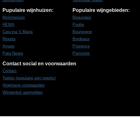
Pupulaire wijnhuizen:
Populaire wijngebieden:
Mommessin
Beaujolais
HEMA
Puglia
Cascina S.Maria
Bourgogne
Riporta
Bordeaux
Amare
Provence
Pata Negra
Piemonte
Contact social en voorwaarden
Contact
Twitter (populaire wijn tweets)
Algemene voorwaarden
Wijnwinkel aanmelden