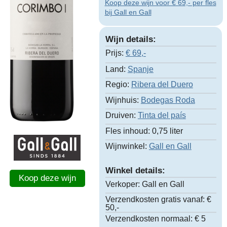
Koop deze wijn voor € 69,- per fles
bij Gall en Gall
Wijn details:
Prijs:
€
69,-
Land:
Spanje
Regio:
Ribera del Duero
Wijnhuis:
Bodegas Roda
Druiven:
Tinta del país
Fles inhoud:
0,75 liter
Wijnwinkel:
Gall en Gall
Winkel details:
Koop deze wijn
Verkoper:
Gall en Gall
Verzendkosten gratis vanaf:
€
50,-
Verzendkosten normaal:
€ 5