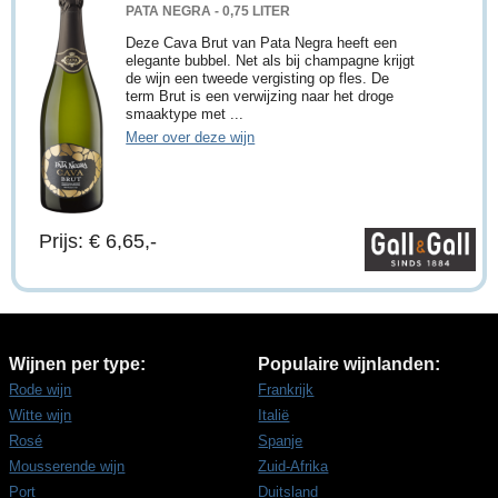
PATA NEGRA - 0,75 LITER
Deze Cava Brut van Pata Negra heeft een
elegante bubbel. Net als bij champagne krijgt
de wijn een tweede vergisting op fles. De
term Brut is een verwijzing naar het droge
smaaktype met ...
Meer over deze wijn
Prijs: € 6,65,-
Wijnen per type:
Populaire wijnlanden:
Rode wijn
Frankrijk
Witte wijn
Italië
Rosé
Spanje
Mousserende wijn
Zuid-Afrika
Port
Duitsland