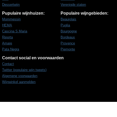
Dessertwijn
Verenigde staten
Pupulaire wijnhuizen:
Populaire wijngebieden:
Mommessin
Beaujolais
HEMA
Puglia
Cascina S.Maria
Bourgogne
Riporta
Bordeaux
Amare
Provence
Pata Negra
Piemonte
Contact social en voorwaarden
Contact
Twitter (populaire wijn tweets)
Algemene voorwaarden
Wijnwinkel aanmelden